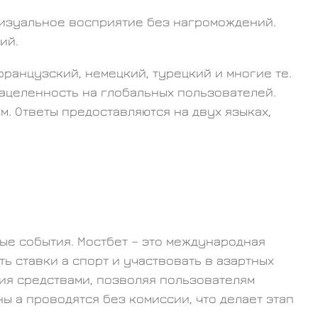
визуальное восприятие без нагромождений.
ий.
французский, немецкий, турецкий и многие те.
нацеленность на глобальных пользователей.
м. Ответы предоставляются на двух языках,
ные события. Мостбет – это международная
ь ставки а спорт и участвовать в азартных
ия средствами, позволяя пользователям
 а проводятся без комиссии, что делает этап