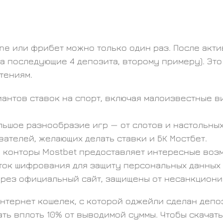
ine или фрибет можно только один раз. После акт
на последующие 4 депозита, второму примеру). Э
тениям.
антов ставок на спорт, включая малоизвестные вид
ьшое разнообразие игр — от слотов и настольных 
вателей, желающих делать ставки и БК Мостбет.
й конторы Mostbet предоставляет интересные воз
ок шифрования для защиту персональных данных п
рез официальный сайт, защищены от несанкциони
интернет кошелек, с которой оджейли сделан депо
ть вплоть 10% от выводимой суммы. Чтобы скачать