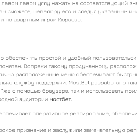
в левом левом углу нажать на соответствующий зн
вы сможете, шевелюру его и следуя указанным ин
 по азартным играм Кюрасао.
но обеспечить простой и удобный пользовательски
понятен. Вопреки такому продуманному располож
Логично расположенные меню обеспечивают быстрый
олько службу поддержки. MostBet разработано так
 “же с помощью браузера, так и использовать пр
ародной аудитории
мостбет
.
беспечивает оперативное реагирование, обеспеч
широкое признание и заслужили замечательную ре