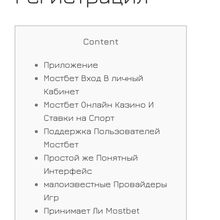
Content
Приложение
Мостбет Вход В личный
Кабинет
Мостбет Онлайн Казино И
Ставки на Спорт
Поддержка Пользователей
Мостбет
Простой же Понятный
Интерфейс
малоизвестные Провайдеры
Игр
Принимает Ли Mostbet