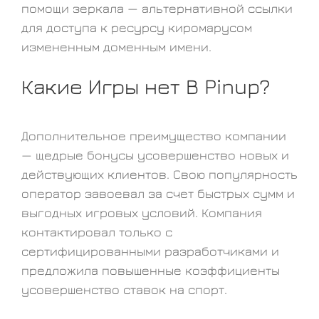
помощи зеркала — альтернативной ссылки
для доступа к ресурсу киромарусом
измененным доменным имени.
Какие Игры нет В Pinup?
Дополнительное преимущество компании
— щедрые бонусы усовершенство новых и
действующих клиентов. Свою популярность
оператор завоевал за счет быстрых сумм и
выгодных игровых условий. Компания
контактировал только с
сертифицированными разработчиками и
предложила повышенные коэффициенты
усовершенство ставок на спорт.