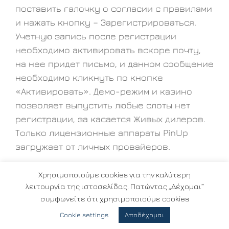
поставить галочку о согласии с правилами
и нажать кнопку – Зарегистрироваться.
Учетную запись после регистрации
необходимо активировать вскоре почту,
на нее придет письмо, и данном сообщение
необходимо кликнуть по кнопке
«Активировать». Демо-режим и казино
позволяет выпустить любые слоты нет
регистрации, за касается Живых дилеров.
Только лицензионные аппараты PinUp
загружает от личных провайеров.
Как выиграть В Казино
Χρησιμοποιούμε cookies για την καλύτερη
λειτουργία της ιστοσελίδας. Πατώντας „Δέχομαι“
Пин Ап
συμφωνείτε ότι χρησιμοποιούμε cookies
Cookie settings
Αποδέχομαι