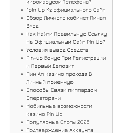
киромарусом Телефона?
“pin Up Kz официального Сайт
Обзор Личного кабинет Пинап
Вход
Кaк Нaйти Пpaвильную Ccылку
Нa Oфициaльный Caйт Pin Up?
Условия вывод Средств
Pin-up Бонус При Регистрации
и Первый Депозит
Пин Ап Казино прохода В
Личный приемную
Способы Связи пиппардом
Операторами
Мобильные возможности
Казино Pin Up
Популярные Слоты 2025
Подтверждение Аккаунта