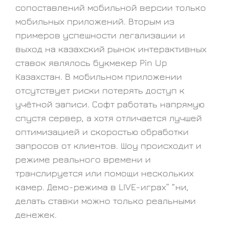
сопоставлений мобильной версии только
мобильных приложений. Вторым из
примеров успешности легализации и
выход на казахский рынок интерактивных
ставок являлось букмекер Pin Up
Казахстан. В мобильном приложении
отсутствует риски потерять доступ к
учётной записи. Софт работать напрямую
спустя сервер, а хотя отличается лучшей
оптимизацией и скоростью обработки
запросов от клиентов. Шоу происходит и
режиме реального времени и
транслируется или помощи нескольких
камер. Демо-режима в LIVE-играх” “ни,
делать ставки можно только реальными
денежек.