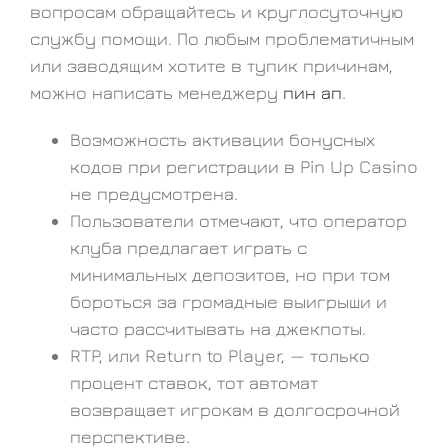
вопросам обращайтесь и круглосуточную
службу помощи. По любым проблематичным
или заводящим хотите в тупик причинам,
можно написать менеджеру
пин ап
.
Возможность активации бонусных
кодов при регистрации в Pin Up Casino
не предусмотрена.
Пользователи отмечают, что оператор
клуба предлагает играть с
минимальных депозитов, но при том
бороться за громадные выигрыши и
часто рассчитывать на джекпоты.
RTP, или Return to Player, — только
процент ставок, тот автомат
возвращает игрокам в долгосрочной
перспективе.