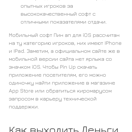
опытных игроков за
высококачественный софт с
отличными показателями отдачи.
Мобильный софт Пин ап для iOS рассчитан
на ту категорию игроков, них имеют IPhone
и IPad. Заметим, а официальном сайте же в
мобильной версии сайта нет ярлыка со
значком iOS. Чтобы Pin Up скачать
приложение посетителям, его можно
одиночку найти приложение в магазине
App Store или обратиться киромарусом
запросом в карьеру технической
поддержки.
Как выходить Деньги