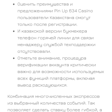
Оценить преимущества и
предложениями Pin Up 634 Casino
пользователи Казахстана смогут
только после регистрации.
И казахской версии букмекера
телефон горячей линии для связи
менаджеру службой техподдержки
отсутствовали.
Отметьте внимание, процедура
верификации аккаунта критически
важно для возможности используемых
всех функций платформы, включая
вывод расходующихся.
Комбинация многочисленных экспрессов
из выбранный количества событий. Так
позволяет сделать ставку более гибкой, а