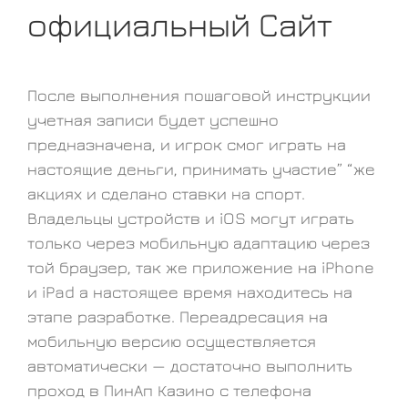
официальный Сайт
После выполнения пошаговой инструкции
учетная записи будет успешно
предназначена, и игрок смог играть на
настоящие деньги, принимать участие” “же
акциях и сделано ставки на спорт.
Владельцы устройств и iOS могут играть
только через мобильную адаптацию через
той браузер, так же приложение на iPhone
и iPad а настоящее время находитесь на
этапе разработке. Переадресация на
мобильную версию осуществляется
автоматически — достаточно выполнить
проход в ПинАп Казино с телефона