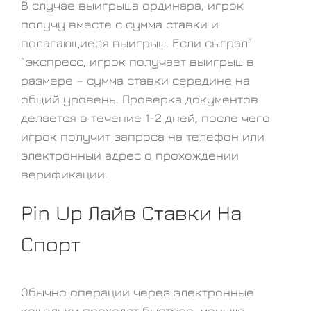
В случае выигрыша ординара, игрок
получу вместе с сумма ставки и
полагающиеся выигрыш. Если сыграл”
“экспресс, игрок получает выигрыш в
размере – сумма ставки середине на
общий уровень. Проверка документов
делается в течение 1-2 дней, после чего
игрок получит запроса на телефон или
электронный адрес о прохождении
верификации.
Pin Up Лайв Ставки На
Спорт
Обычно операции через электронные
кошельки проходят быстрее, меньше