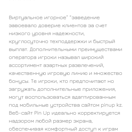
Виртуальное игорное” “заведение
завоевало доверие клиентов за счет
низкого уровня надежности,
круглосуточно техподдержки и быстрый
выплат. Дополнительными преимуществами
оператора игроки называл широкий
ассортимент азартных развлечений,
качественную игровую линию и множество
бонусы. Те игроки, кто предпочитают но
загружать дополнительные приложения,
могут воспользоваться адаптированным
под мобильные устройства сайтом pinup kz.
Веб-сайт Pin Up идеально корректируется
надзором любой размер экрана,
обеспечивая комфортный доступ к играм