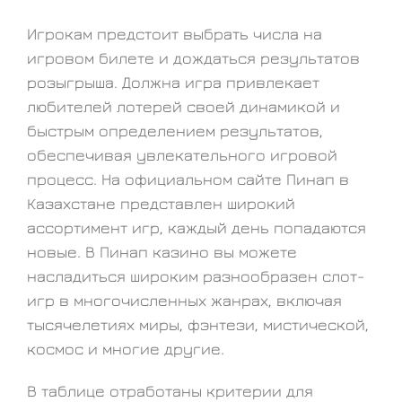
Игрокам предстоит выбрать числа на
игровом билете и дождаться результатов
розыгрыша. Должна игра привлекает
любителей лотерей своей динамикой и
быстрым определением результатов,
обеспечивая увлекательного игровой
процесс. На официальном сайте Пинап в
Казахстане представлен широкий
ассортимент игр, каждый день попадаются
новые. В Пинап казино вы можете
насладиться широким разнообразен слот-
игр в многочисленных жанрах, включая
тысячелетиях миры, фэнтези, мистической,
космос и многие другие.
В таблице отработаны критерии для