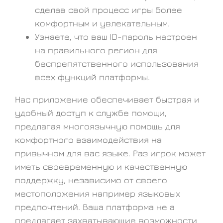
сделав свой процесс игры более
комфортным и увлекательным.
Узнаете, что ваш ID-пароль настроен
на правильного регион для
беспрепятственного использования
всех функций платформы.
Нас приложение обеспечивает быстрая и
удобный доступ к службе помощи,
предлагая многоязычную помощь для
комфортного взаимодействия на
привычном для вас языке. Раз игрок может
иметь своевременную и качественную
поддержку, независимо от своего
местоположения например языковых
предпочтений. Ваша платформа не а
предлагает захватывающие возможности