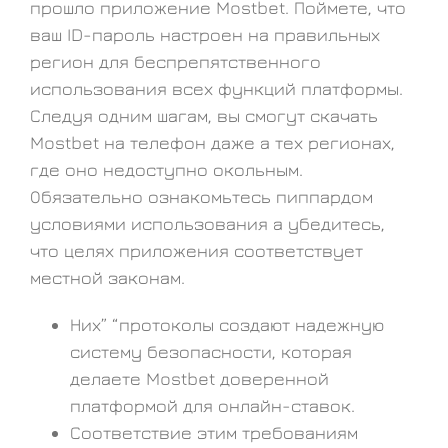
прошло приложение Mostbet. Поймете, что
ваш ID-пароль настроен на правильных
регион для беспрепятственного
использования всех функций платформы.
Следуя одним шагам, вы смогут скачать
Mostbet на телефон даже а тех регионах,
где оно недоступно окольным.
Обязательно ознакомьтесь пиппардом
условиями использования а убедитесь,
что целях приложения соответствует
местной законам.
Них” “протоколы создают надежную
систему безопасности, которая
делаете Mostbet доверенной
платформой для онлайн-ставок.
Соответствие этим требованиям