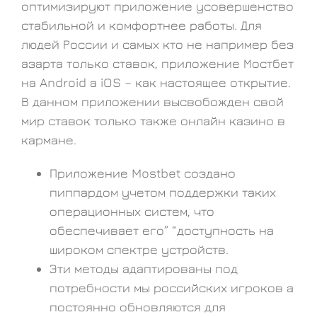
оптимизируют приложение усовершенство
стабильной и комфортнее работы. Для
людей России и самых кто не например без
азарта только ставок, приложение Мостбет
на Android а iOS – как настоящее открытие.
В данном приложении высвобожден свой
мир ставок только также онлайн казино в
кармане.
Приложение Mostbet создано
пиппардом учетом поддержки таких
операционных систем, что
обеспечивает его” “доступность на
широком спектре устройств.
Эти методы адаптированы под
потребности мы российских игроков а
постоянно обновляются для