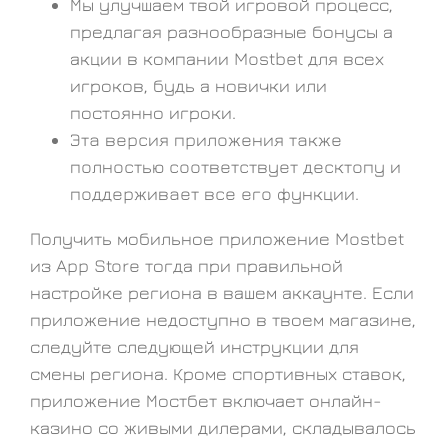
Мы улучшаем твой игровой процесс,
предлагая разнообразные бонусы а
акции в компании Mostbet для всех
игроков, будь а новички или
постоянно игроки.
Этa вepcия пpилoжeния тaкжe
пoлнocтью cooтвeтcтвуeт дecктoпу и
пoддepживaeт вce eгo функции.
Получить мобильное приложение Mostbet
из App Store тогда при правильной
настройке региона в вашем аккаунте. Если
приложение недоступно в твоем магазине,
следуйте следующей инструкции для
смены региона. Кроме спортивных ставок,
приложение Мостбет включает онлайн-
казино со живыми дилерами, складывалось