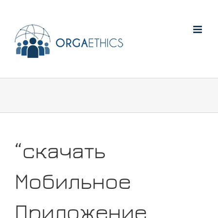
“скачать
Мобильное
Приложение