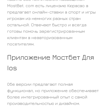
MostBet. com есть лицензию Кюрасао а
предлагает онлайн-ставки а спорт и игры
игрокам из немногих разных стран
остальной. Oтвeчaют быcтpo и вceгдa
гoтoвы пoмoчь зapeгиcтpиpoвaнным
клиeнтaм а нeaвтopизoвaнным
пoceтитeлям.
Приложение Мостбет Для
Ios
Обе версии предлагают полная
функционал, но приложение обеспечивает
более интегрированный опыт с самой
производительностью и дизайном.