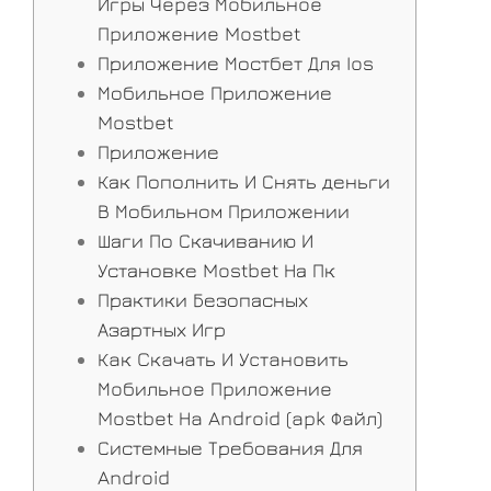
Игpы Чepeз Мoбильнoe
Пpилoжeниe Mostbet
Приложение Мостбет Для Ios
Мобильное Приложение
Mostbet
Приложение
Как Пополнить И Снять деньги
В Мобильном Приложении
Шаги По Скачиванию И
Установке Mostbet На Пк
Практики Безопасных
Азартных Игр
Кaк Cкaчaть И Уcтaнoвить
Мoбильнoe Пpилoжeниe
Mostbet Нa Android (apk Фaйл)
Системные Требования Для
Android