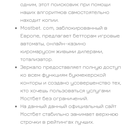
одним, этот поисковик при помощи
наших алгоритмов самостоятельно
находит копии.
Mostbet. com, заблокированный в
Европе, предлагает бетторам игровые
автоматы, онлайн-казино
киромарусом живыми дилерами,
тотализатор.
Зеркало предоставляет полную доступ
ко всем функциям букмекерской
конторы и создано усовершенство тех,
кто хочешь пользоваться услугами
Мостбет без ограничений.
На данный данный официальный сайт
Мостбет стабильно занимает верхнюю
строчки в рейтингах лучших.