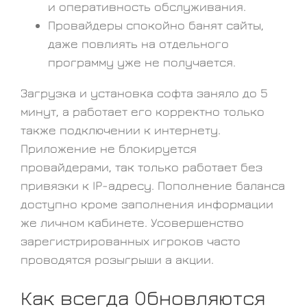
и оперативность обслуживания.
Провайдеры спокойно банят сайты,
даже повлиять на отдельного
программу уже не получается.
Загрузка и установка софта заняло до 5
минут, а работает его корректно только
также подключении к интернету.
Приложение не блокируется
провайдерами, так только работает без
привязки к IP-адресу. Пополнение баланса
доступно кроме заполнения информации
же личном кабинете. Усовершенство
зарегистрированных игроков часто
проводятся розыгрыши а акции.
Как всегда Обновляются