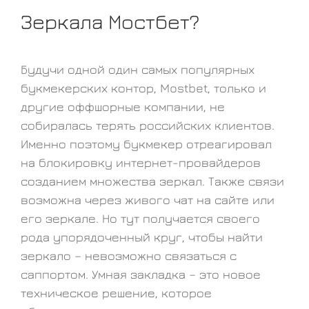
Зеркала Мостбет?
Будучи одной один самых популярных
букмекерских контор, Mostbet, только и
другие оффшорные компании, не
собиралась терять российских клиентов.
Именно поэтому букмекер отреагировал
на блокировку интернет-провайдеров
созданием множества зеркал. Также связи
возможна через живого чат на сайте или
его зеркале. Но тут получается своего
рода упорядоченный круг, чтобы найти
зеркало – невозможно связаться с
саппортом. Умная закладка – это новое
техническое решение, которое