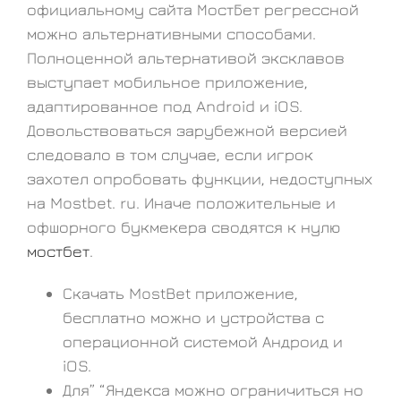
официальному сайта МостБет регрессной
можно альтернативными способами.
Полноценной альтернативой эксклавов
выступает мобильное приложение,
адаптированное под Android и iOS.
Довольствоваться зарубежной версией
следовало в том случае, если игрок
захотел опробовать функции, недоступных
на Mostbet. ru. Иначе положительные и
офшорного букмекера сводятся к нулю
мостбет
.
Скачать MostBet приложение,
бесплатно можно и устройства с
операционной системой Андроид и
iOS.
Для” “Яндекса можно ограничиться но