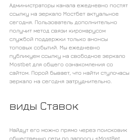
Администраторы канала ежедневно постят
ссылку на зеркало Мостбет актуальное
сегодня. Пользователь дополнительно
получит метод связи киромарусом
службой поддержки только анонсы
топовых событий. Мы ежедневно
публикуем ссылку на свободное зеркало
Mostbet для общего ознакомления со
сайтом. Порой бывает, что найти стулочасы
зеркало на сегодня затруднительно.
виды Ставок
Найдут его можно прямо через поисковик
общественно сети по запросу «MostBet