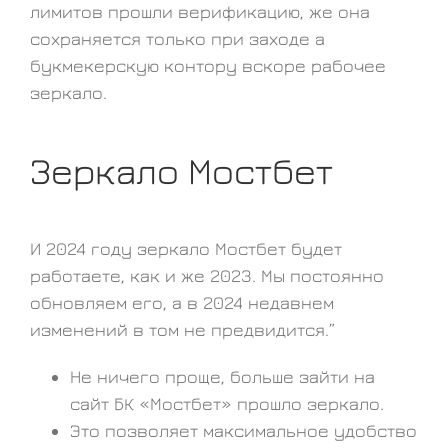
лимитов прошли верификацию, же она
сохраняется только при заходе а
букмекерскую контору вскоре рабочее
зеркало.
Зеркало Мостбет
И 2024 году зеркало Мостбет будет
работаете, как и же 2023. Мы постоянно
обновляем его, а в 2024 недавнем
изменений в том не предвидится.”
Не ничего проще, больше зайти на
сайт БК «Мостбет» прошло зеркало.
Это позволяет максимальное удобство