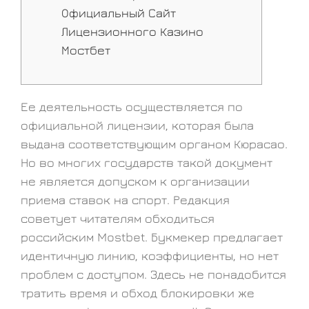
Официальный Сайт
Лицензионного Казино
Мостбет
Ее деятельность осуществляется по
официальной лицензии, которая была
выдана соответствующим органом Кюрасао.
Но во многих государств такой документ
не является допуском к организации
приема ставок на спорт. Редакция
советует читателям обходиться
российским Mostbet. Букмекер предлагает
идентичную линию, коэффициенты, но нет
проблем с доступом. Здесь не понадобится
тратить время и обход блокировки же