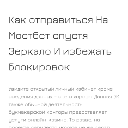
Как отправиться На
Мостбет спустя
Зеркало И избежать
Блокировок
Увидите открытый личный кабинет кроме
введения данных – все в хорошо. Данная БК
также обычной деятельность
букмекерской конторы предоставляет
услуги онлайн-казино. То разве, на
проекте севилестр можете не же делать