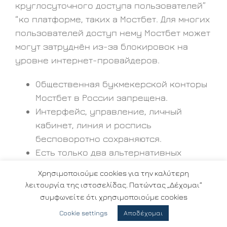
круглосуточного доступа пользователей”
“ко платформе, таких а Мостбет. Для многих
пользователей доступ нему Мостбет может
могут затруднён из-за блокировок на
уровне интернет-провайдеров.
Общественная букмекерской конторы
Мостбет в России запрещена.
Интерфейс, управление, личный
кабинет, линия и роспись
бесповоротно сохраняются.
Есть только два альтернативных
другого поиска резервного сайта.
Χρησιμοποιούμε cookies για την καλύτερη
То есть, наборов символов, которые
λειτουργία της ιστοσελίδας. Πατώντας „Δέχομαι“
пребезбожно видите в адресной
συμφωνείτε ότι χρησιμοποιούμε cookies
строке.
Cookie settings
Αποδέχομαι