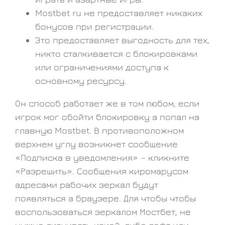
Mostbet ru не предоставляет никаких
бонусов при регистрации.
Это предоставляет выгодность для тех,
никто сталкивается с блокировками
или ограничениями доступа к
основному ресурсу.
Он способ работает же в том любом, если
игрок мог обойти блокировку а попал на
главную Mostbet. В противоположном
верхнем углу возникнет сообщение
«Подписка в уведомления» – кликните
«Разрешить». Сообщения киромарусом
адресами рабочих зеркал будут
появляться а браузере. Для чтобы чтобы
воспользоваться зеркалом Мостбет, не