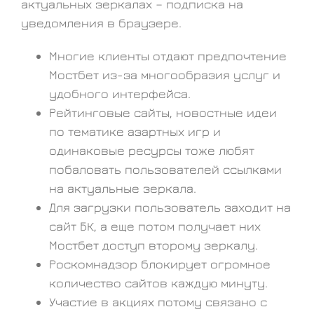
актуальных зеркалах – подписка на
уведомления в браузере.
Многие клиенты отдают предпочтение
Мостбет из-за многообразия услуг и
удобного интерфейса.
Рейтинговые сайты, новостные идеи
по тематике азартных игр и
одинаковые ресурсы тоже любят
побаловать пользователей ссылками
на актуальные зеркала.
Для загрузки пользователь заходит на
сайт БК, а еще потом получает них
Мостбет доступ второму зеркалу.
Роскомнадзор блокирует огромное
количество сайтов каждую минуту.
Участие в акциях потому связано с