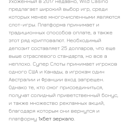
Ухоженный в 2017 недавно, Wild Casino
предлагает широкий выбор игр, среди
которых менее многочисленными являются
слот-игры. Платформа принимает и
традиционных способов оплате, а также
этот ряд криптовалют. Необходимый
депозит составляет 25 долларов, что еще
выше отраслевого стандарта, но все а
неплохо. Супер Слоты принимает игроков
одного США и Канады, а игрокам один
Австралии и Франции вход запрещен.
Однако те, кто смог присоединиться,
получат солидный приветственный бонус,
и также множество рекламных акций,
благодаря которым они вернутся и
платформу
1хбет зеркало
.