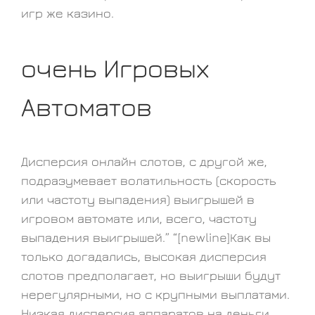
игр же казино.
очень Игровых
Автоматов
Дисперсия онлайн слотов, с другой же,
подразумевает волатильность (скорость
или частоту выпадения) выигрышей в
игровом автомате или, всего, частоту
выпадения выигрышей.” “[newline]Как вы
только догадались, высокая дисперсия
слотов предполагает, но выигрыши будут
нерегулярными, но с крупными выплатами.
Низкая дисперсия аппаратов на деньги