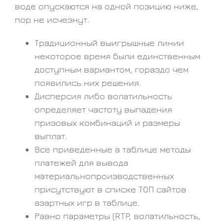
воде опускаются на одной позицию ниже,
пор не исчезнут.
Традиционный выигрышные линии
некоторое время были единственным
доступным вариантом, гораздо чем
появились них решения.
Дисперсия либо волатильность
определяет частоту выпадения
призовых комбинаций и размеры
выплат.
Все приведенные а таблице методы
платежей для вывода
материальнопроизводственных
присутствуют в списке ТОП сайтов
азартных игр в таблице.
Равно параметры (RTP, волатильность,