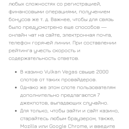
любых сложностях со регистрацией,
финансовыми операциями, получением
бонусов же т. д. Важнее, чтобы для связь
было предусмотрено еще способов ―
онлайн чат на сайте, электронная почта,
телефон горячей линии. При составлении
рейтинга учесть скорость и
содержательность ответов.
В казино Vulkan Vegas свыше 2000
слотов от таких провайдеров.
Однако же этом слоте пользователям
дополнительно предлагаются 7
джекпотов, выпадающих случайно.
Для только, чтобы зайти и сайт казино,
старайтесь любым браузером, также,
Mozilla или Google Chrome, и введите