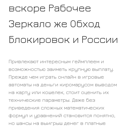
вскоре Рабочее
Зеркало же Обход
Блокировок и России
Привлекают интересным геймплеем и
возможностью заиметь крупную выплату.
Прежде чем играть онлайн в игровые
автоматы на деньги киромарусом выводом
на карту или кошелек, стоит оценить их
технические параметры. Даже без
приведения сложных математических
формул и уравнений становится понятно,
но шансы на выигрыш денег в платные