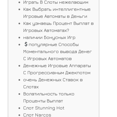
Играть В Слоты нежелающим
Как Выбрать интеллигентные
Игровые Автоматы в Деньги
Как узнаешь Процент Выплат в
Игровых Автоматах?
наличии Бонусных Игр
популярные Способы
Моментального вывода Денег
С Игровых Автоматов
Денежные Игровые Аппараты
С Прогрессивным Джекпотом
очень Денежных Ставок в
Слотах
Волатильность только
Проценты Выплат
Слот Stunning Hot
Слот Narcos