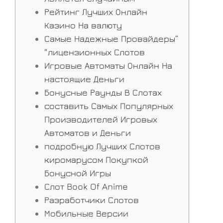
Рейтинг Лучших Онлайн
Казино На валюту
Самые Надежные Провайдеры”
“лицензионных Слотов
Игровые Автоматы Онлайн На
настоящие Деньги
Бонусные Раунды В Слотах
составить Самых Популярных
Производителей Игровых
Автоматов и Деньги
подробную Лучших Слотов
киромарусом Покупкой
Бонусной Игры
Слот Book Of Anime
Разработчики Слотов
Мобильные Версии