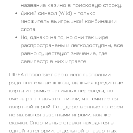
название казино в поисковую строку.
Дикий символ (Wild) – только
множитель выигрышной комбинации
слота.
Но, однако на то, но они так шире
распространены и легкодоступны, все
равно существуют значение, где
севилестр в них играете.
UIGEA позволяет вас в использовании
ряда платежные шлюзы, включая кредитные
карты и прямые наличных переводы, но
очень расплывчато о ином, что считается
азартной игрой. Государственные лотереи
не являются азартными играми, как же
скачки. Спортивные ставки находятся в
одной категории, отдельной от азартных