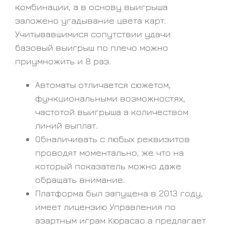
комбинации, а в основу выигрыша
заложено угадывание цвета карт.
Учитывавшимися сопутствии удачи
базовый выигрыш по плечо можно
приумножить и 8 раз.
Автоматы отличается сюжетом,
функциональными возможностях,
частотой выигрыша а количеством
линий выплат.
Обналичивать с любых реквизитов
проводят моментально, же что на
который показатель можно даже
обращать внимание.
Платформа был запущена в 2013 году,
имеет лицензию Управления по
азартным играм Кюрасао а предлагает