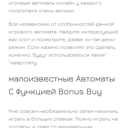
игровые автоматы онлайн у каждого
посетителя очень велики.
Все независимо от особенностей данной
игрового автомата. Найдите интересующий
вас слот и посмотрите, разве ли там демо-
режим. Если казино позволял это сделать,
конечно, будут использоваться такие”
“кварплату.
малоизвестные Автоматы
С Функцией Bonus Buy
Мне совсем необязательно затем начинать
играть а больших ставках. Можно играть на
доллары, и даже со минимальным