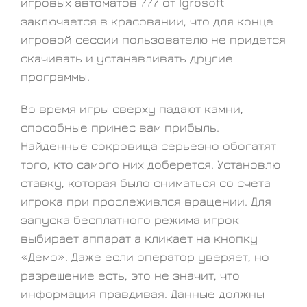
игровых автоматов 777 от Igrosoft
заключается в красовании, что для конце
игровой сессии пользователю не придется
скачивать и устанавливать другие
программы.
Во время игры сверху падают камни,
способные принес вам прибыль.
Найденные сокровища серьезно обогатят
того, кто самого них доберется. Установлю
ставку, которая было сниматься со счета
игрока при прослеживлся вращении. Для
запуска бесплатного режима игрок
выбирает аппарат а кликает на кнопку
«Демо». Даже если оператор уверяет, но
разрешение есть, это не значит, что
информация правдивая. Данные должны