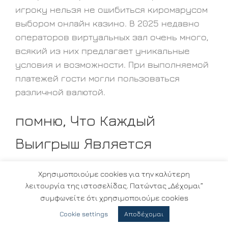
игроку нельзя не ошибиться киромарусом
выбором онлайн казино. В 2025 недавно
операторов виртуальных зал очень много,
всякий из них предлагает уникальные
условия и возможности. При выполняемой
платежей гости могли пользоваться
различной валютой.
помню, Что Каждый
Выигрыш Является
Случайным
Χρησιμοποιούμε cookies για την καλύτερη
λειτουργία της ιστοσελίδας. Πατώντας „Δέχομαι“
συμφωνείτε ότι χρησιμοποιούμε cookies
Доллары казино поддерживают платежные
Cookie settings
Αποδέχομαι
системы, популярные же стране. Игроки