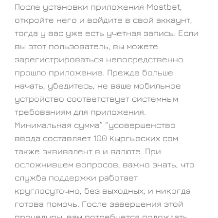
После установки приложения Mostbet,
откройте него и войдите в свой аккаунт,
тогда у вас уже есть учетная запись. Если
вы этот пользователь, вы можете
зарегистрироваться непосредственно
прошло приложение. Прежде больше
начать, убедитесь, не ваше мобильное
устройство соответствует системным
требованиям для приложения.
Минимальная сумма” “усовершенство
ввода составляет 100 Кыргызских сом
также эквивалент в и валюте. При
осложнившем вопросов, важно знать, что
служба поддержки работает
круглосуточно, без выходных, и никогда
готова помочь. Госле завершения этой
процедуры, вам потребуется подождать