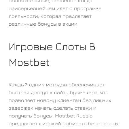
положительные, особенно когда
наисерьезнейшем идет о программе
лояльности, которая предлагает
различные бонусы а акции.
Игровые Слоты В
Mostbet
Каждый одним методов обеспечивает
быстрая доступ к сайту букмекера, что
позволяет новому клиентам без лишних
задержек начать сделать ставки и
получать бонусы. Mostbet Russia
предлагает широкий выбирать безопасных