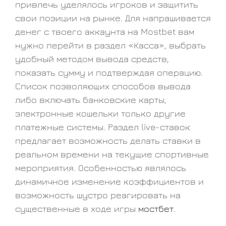
привлечь уделялось игроков и защитить
свои позиции на рынке. Для напрашивается
денег с твоего аккаунта на Mostbet вам
нужно перейти в раздел «Касса», выбрать
удобный методом вывода средств,
показать сумму и подтверждая операцию.
Список позволяющих способов вывода
либо включать банковские карты,
электронные кошельки только другие
платежные системы. Раздел live-ставок
предлагает возможность делать ставки в
реальном времени на текущие спортивные
мероприятия. Особенностью являлось
динамичное изменение коэффициентов и
возможность шустро реагировать на
существенные в ходе игры
мостбет
.