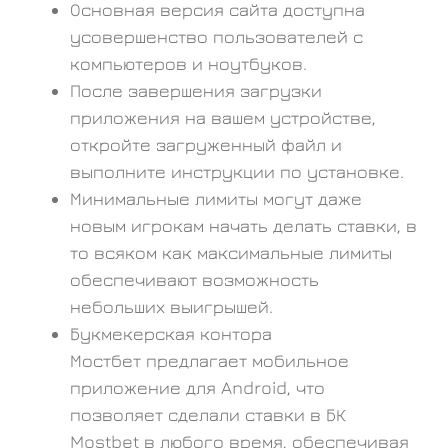
Основная версия сайта доступна
усовершенство пользователей с
компьютеров и ноутбуков.
После завершения загрузки
приложения на вашем устройстве,
откройте загруженный файл и
выполните инструкции по установке.
Минимальные лимиты могут даже
новым игрокам начать делать ставки, в
то всяком как максимальные лимиты
обеспечивают возможность
небольших выигрышей.
Букмекерская контора
Мостбет предлагает мобильное
приложение для Android, что
позволяет сделали ставки в БК
Mostbet в любого время, обеспечивая