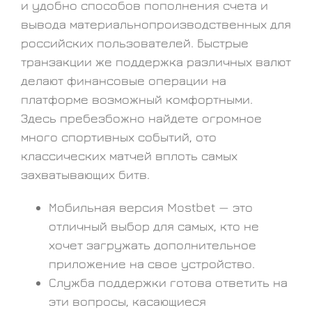
и удобно способов пополнения счета и
вывода материальнопроизводственных для
российских пользователей. Быстрые
транзакции же поддержка различных валют
делают финансовые операции на
платформе возможный комфортными.
Здесь пребезбожно найдете огромное
много спортивных событий, ото
классических матчей вплоть самых
захватывающих битв.
Мобильная версия Mostbet — это
отличный выбор для самых, кто не
хочет загружать дополнительное
приложение на свое устройство.
Служба поддержки готова ответить на
эти вопросы, касающиеся