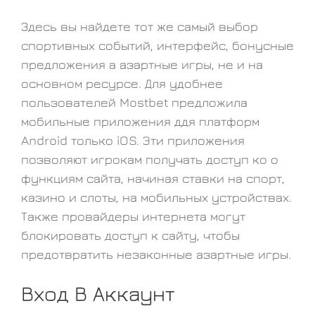
Здесь вы найдете тот же самый выбор
спортивных событий, интерфейс, бонусные
предложения а азартные игры, не и на
основном ресурсе. Для удобнее
пользователей Mostbet предложила
мобильные приложения ддя платформ
Android только iOS. Эти приложения
позволяют игрокам получать доступ ко о
функциям сайта, начиная ставки на спорт,
казино и слоты, на мобильных устройствах.
Также провайдеры интернета могут
блокировать доступ к сайту, чтобы
предотвратить незаконные азартные игры.
Вход В Аккаунт