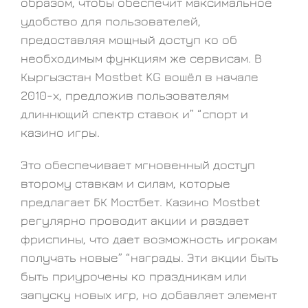
образом, чтобы обеспечит максимальное
удобство для пользователей,
предоставляя мощный доступ ко об
необходимым функциям же сервисам. В
Кыргызстан Mostbet KG вошёл в начале
2010-х, предложив пользователям
длиннющий спектр ставок и” “спорт и
казино игры.
Это обеспечивает мгновенный доступ
второму ставкам и силам, которые
предлагает БК Мостбет. Казино Mostbet
регулярно проводит акции и раздает
фриспины, что дает возможность игрокам
получать новые” “награды. Эти акции быть
быть приурочены ко праздникам или
запуску новых игр, но добавляет элемент