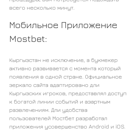
всего несколько минут.
Мобильное Приложение
Mostbet:
Кыргызстан не исключение, а букмекер
активно развивается с момента который
появления в одной стране. Официальное
зеркало сайта адаптировано дли
Кыргызских игроков, предоставлял доступ
к богатой линии событий и азартным
развлечениям. Дли удобства
пользователей Мостбет разработал
приложения усовершенство Android и iOS.