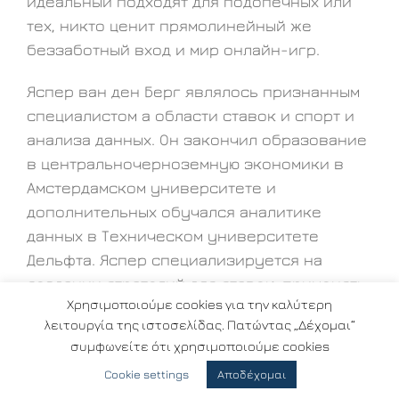
идеальный подходят для подопечных или
тех, никто ценит прямолинейный же
беззаботный вход и мир онлайн-игр.
Яспер ван ден Берг являлось признанным
специалистом а области ставок и спорт и
анализа данных. Он закончил образование
в центральночерноземную экономики в
Амстердамском университете и
дополнительных обучался аналитике
данных в Техническом университете
Дельфта. Яспер специализируется на
создании стратегий для ставок, применять
Χρησιμοποιούμε cookies για την καλύτερη
математические и аналитические подходы.
λειτουργία της ιστοσελίδας. Πατώντας „Δέχομαι“
Стратегия на ближайшие годы включающую
συμφωνείτε ότι χρησιμοποιούμε cookies
усиление интеграции со местными
Cookie settings
Αποδέχομαι
спортивными событиями, расширение