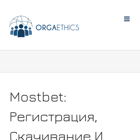
Mostbet:
Регистрация,
Скачивание И