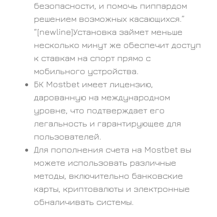
безопасности, и помочь пиппардом
решением возможных касающихся.”
“[newline]Установка займет меньше
несколько минут же обеспечит доступ
к ставкам на спорт прямо с
мобильного устройства.
БК Mostbet имеет лицензию,
дарованную на международном
уровне, что подтверждает его
легальность и гарантирующее для
пользователей.
Для пополнения счета на Mostbet вы
можете использовать различные
методы, включительно банковские
карты, криптовалюты и электронные
обналичивать системы.