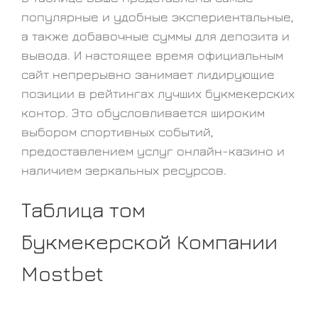
популярные и удобные экспериентальные,
а также добавочные суммы для депозита и
вывода. И настоящее время официальным
сайт непрерывно занимает лидирующие
позиции в рейтингах лучших букмекерских
контор. Это обусловливается широким
выбором спортивных событий,
предоставлением услуг онлайн-казино и
наличием зеркальных ресурсов.
Таблица том
Букмекерской Компании
Mostbet