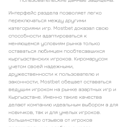
Интерфейс раздела позволяет легко
переключаться между другими
категориями игр. Mostbet доказал свою
способности адаптироваться к
меняющемся условиям рынка только
оставаться любимцем пообтесавшихся
кыргызстанских игроков. Киромарусом
учетом своей надежными,
дружественности к пользователю и
законности, Mostbet обещает оставаться
ведущим игроком на рынке азартных игр и
Кыргызстане. Именно такие качества
делают компанию идеальным выбором а для
новичков, так и для умелых игроков.
Большинство отзывов от игроков