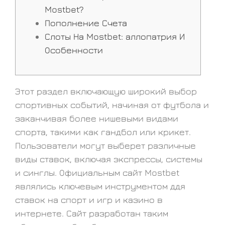
Mostbet?
Пополнение Счета
Слоты На Mostbet: аллопатрия И
Особенности
Этот раздел включающую широкий выбор
спортивных событий, начиная от футбола и
заканчивая более нишевыми видами
спорта, такими как гандбол или крикет.
Пользователи могут выберет различные
виды ставок, включая экспрессы, системы
и синглы. Официальным сайт Mostbet
являлись ключевым инструментом ддя
ставок на спорт и игр и казино в
интернете. Сайт разработан таким