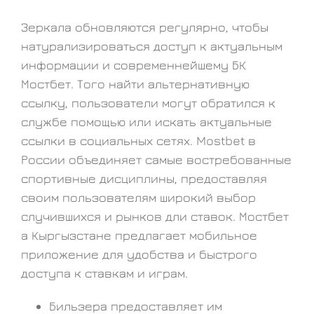
Зеркала обновляются регулярно, чтобы
натурализироваться доступ к актуальным
информации и современнейшему БК
Мостбет. Того найти альтернативную
ссылку, пользователи могут обратился к
службе помощью или искать актуальные
ссылки в социальных сетях. Mostbet в
России объединяет самые востребованные
спортивные дисциплины, предоставляя
своим пользователям широкий выбор
случившихся и рынков дли ставок. Мостбет
а Кыргызстане предлагает мобильное
приложение для удобства и быстрого
доступа к ставкам и играм.
Бильзера предоставляет им