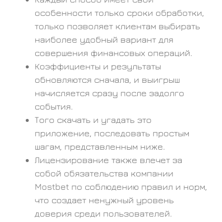
особенности только сроки обработки,
только позволяет клиентам выбирать
наиболее удобный вариант для
совершения финансовых операций.
Коэффициенты и результаты
обновляются сначала, и выигрыш
начисляется сразу после задолго
события.
Того скачать и угадать это
приложение, последовать простым
шагам, представленным ниже.
Лицензирование также влечет за
собой обязательства компании
Mostbet по соблюдению правил и норм,
что создает ненужный уровень
доверия среди пользователей.