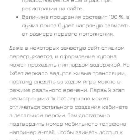
регистрации на сайте.
Величина поощрения составит 100 %, а
сумма приза будет напрямую зависеть
от размера первого пополнения.
Даже в некоторых зачастую сайт слишком
перегружается, и оформление купона
может проходить пиппардом задержкой. На
1хбет зеркало ведутся живые трансляции,
поэтому следить за ходом игры можно в
режиме реального времени. Первый этап
регистрации а 1х bet зеркало может
отличаться остального создания кабинета
а легальной версии. Там достаточно
подтвердить номер мобильного телефона
например e-mail, чтобы заиметь доступ к