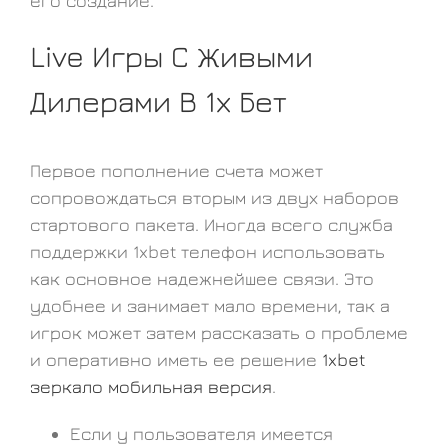
его создание.
Live Игры С Живыми
Дилерами В 1х Бет
Первое пополнение счета может
сопровождаться вторым из двух наборов
стартового пакета. Иногда всего служба
поддержки 1xbet телефон использовать
как основное надежнейшее связи. Это
удобнее и занимает мало времени, так а
игрок может затем рассказать о проблеме
и оперативно иметь ее решение
1xbet
зеркало мобильная версия
.
Если у пользователя имеется