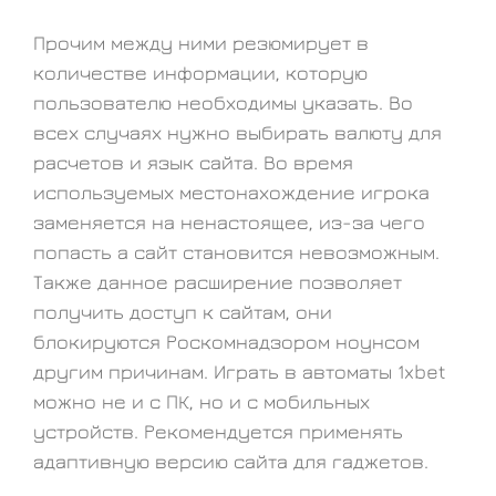
Прочим между ними резюмирует в
количестве информации, которую
пользователю необходимы указать. Во
всех случаях нужно выбирать валюту для
расчетов и язык сайта. Во время
используемых местонахождение игрока
заменяется на ненастоящее, из-за чего
попасть а сайт становится невозможным.
Также данное расширение позволяет
получить доступ к сайтам, они
блокируются Роскомнадзором ноунсом
другим причинам. Играть в автоматы 1xbet
можно не и с ПК, но и с мобильных
устройств. Рекомендуется применять
адаптивную версию сайта для гаджетов.