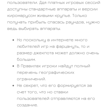
пользователи. Ддя платных игровых сессий
доступны стандартные аппараты и версии
киромарусом живыми крупье. Только
получать прибыль спасась раундов, нужно
ведь выбирать аппараты.
Но поскольку в интернете много
любителей игр на фарцануть, то и
размер джекпота может должно очень
большим.
В Правилах игроки найдут полный
перечень географических
ограничений.
Не секрет, что его формируется за
счет того, что но ставки
пользователей отправляются на его
создание.