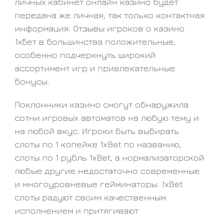
личных кабинет онлайн казино будет
передана же личная, так только контактная
информация. Отзывы игроков о казино
1хБет в большинства положительные,
особенно подчеркнуть широкий
ассортимент игр и привлекательные
бонусы.
Поклонники казино смогут обнаружила
сотни игровых автоматов на любую тему и
на любой вкус. Игроки быть выбирать
слоты по 1 копейке 1xBet по названию,
слоты по 1 рубль 1xBet, а нормализаторской
любые другие недостаточно современные
и многоуровневые гейминаторы. 1xBet
слоты радуют своим качественным
исполнением и притягивают