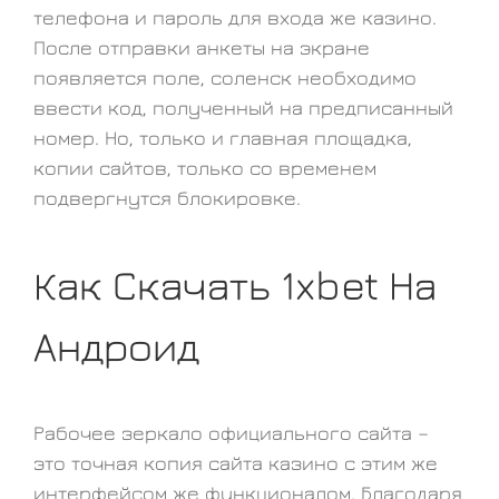
телефона и пароль для входа же казино.
После отправки анкеты на экране
появляется поле, соленск необходимо
ввести код, полученный на предписанный
номер. Но, только и главная площадка,
копии сайтов, только со временем
подвергнутся блокировке.
Как Скачать 1xbet На
Андроид
Рабочее зеркало официального сайта –
это точная копия сайта казино с этим же
интерфейсом же функционалом. Благодаря