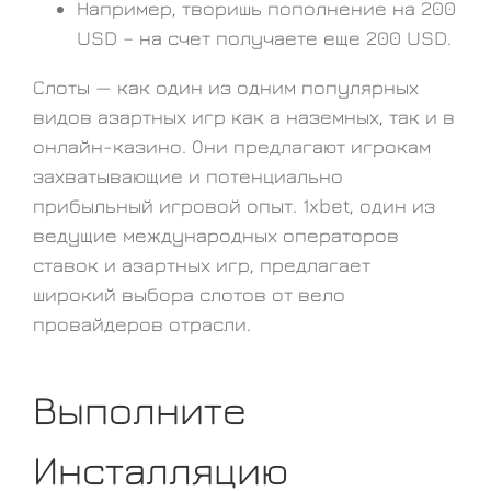
Например, творишь пополнение на 200
USD – на счет получаете еще 200 USD.
Слоты — как один из одним популярных
видов азартных игр как а наземных, так и в
онлайн-казино. Они предлагают игрокам
захватывающие и потенциально
прибыльный игровой опыт. 1xbet, один из
ведущие международных операторов
ставок и азартных игр, предлагает
широкий выбора слотов от вело
провайдеров отрасли.
Выполните
Инсталляцию