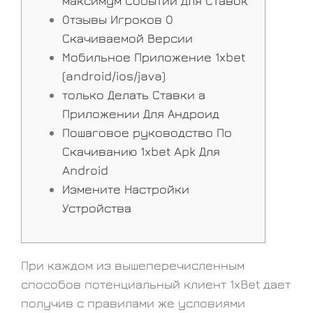
максимум Событий Для Ставок
Отзывы Игроков О
Скачиваемой Версии
Мобильное Приложение 1xbet
(android/ios/java)
только Делать Ставки а
Приложении Для Андроид
Пошаговое руководство По
Скачиванию 1xbet Apk Для
Android
Измените Настройки
Устройства
При каждом из вышеперечисленным
способов потенциальный клиент 1xBet дает
получив с правилами же условиями