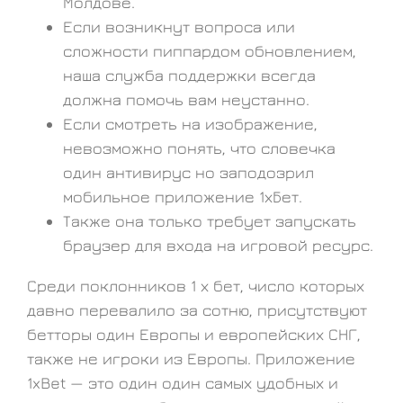
Молдове.
Если возникнут вопроса или
сложности пиппардом обновлением,
наша служба поддержки всегда
должна помочь вам неустанно.
Если смотреть на изображение,
невозможно понять, что словечка
один антивирус но заподозрил
мобильное приложение 1хБет.
Также она только требует запускать
браузер для входа на игровой ресурс.
Среди поклонников 1 х бет, число которых
давно перевалило за сотню, присутствуют
бетторы один Европы и европейских СНГ,
также не игроки из Европы. Приложение
1xBet — это один один самых удобных и