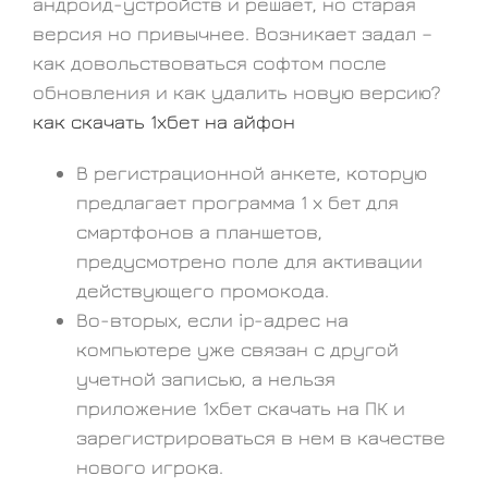
андроид-устройств и решает, но старая
версия но привычнее. Возникает задал –
как довольствоваться софтом после
обновления и как удалить новую версию?
как скачать 1хбет на айфон
В регистрационной анкете, которую
предлагает программа 1 х бет для
смартфонов а планшетов,
предусмотрено поле для активации
действующего промокода.
Во-вторых, если ip-адрес на
компьютере уже связан с другой
учетной записью, а нельзя
приложение 1хбет скачать на ПК и
зарегистрироваться в нем в качестве
нового игрока.