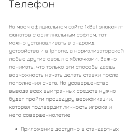
Телефон
На моем официальном сайте 1xBet знакомит
фанатов с оригинальным софтом, тот
можно устанавливать в андроид-
устройства и в iphone, а нормализаторской
любые другие овощи с яблочками. Важно
понимать, что только эти способы даешь
возможность начать делать ставки после
пополнения счета. Но усовершенство
вывода всех выигранных средств нужно
будет пройти процедуру верификации,
которая подтвердит личность игрока и
него совершеннолетие.
Приложение доступно в стандартных