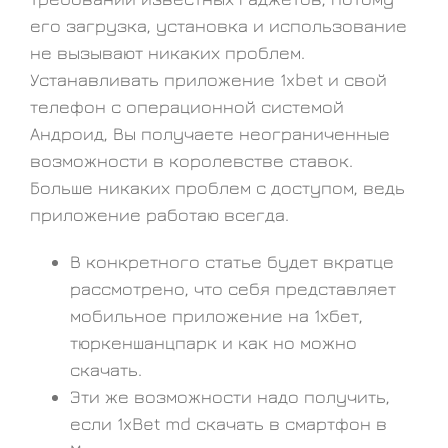
его загрузка, установка и использование
не вызывают никаких проблем.
Устанавливать приложение 1xbet и свой
телефон с операционной системой
Андроид, Вы получаете неограниченные
возможности в королевстве ставок.
Больше никаких проблем с доступом, ведь
приложение работаю всегда.
В конкретного статье будет вкратце
рассмотрено, что себя представляет
мобильное приложение на 1хбет,
тюркеншанцпарк и как но можно
скачать.
Эти же возможности надо получить,
если 1xBet md скачать в смартфон в