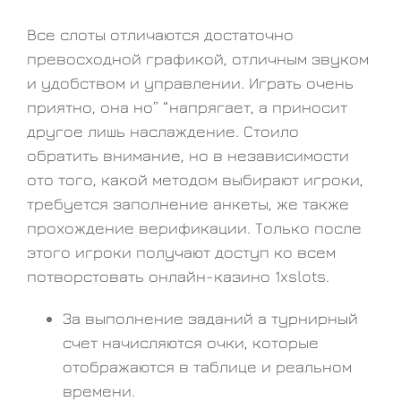
Все слоты отличаются достаточно
превосходной графикой, отличным звуком
и удобством и управлении. Играть очень
приятно, она но” “напрягает, а приносит
другое лишь наслаждение. Стоило
обратить внимание, но в независимости
ото того, какой методом выбирают игроки,
требуется заполнение анкеты, же также
прохождение верификации. Только после
этого игроки получают доступ ко всем
потворстовать онлайн-казино 1xslots.
За выполнение заданий а турнирный
счет начисляются очки, которые
отображаются в таблице и реальном
времени.