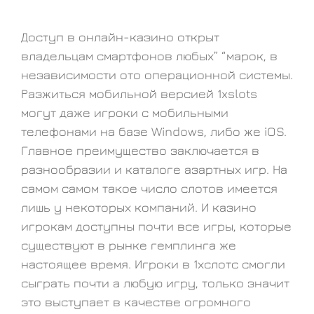
Доступ в онлайн-казино открыт
владельцам смартфонов любых” “марок, в
независимости ото операционной системы.
Разжиться мобильной версией 1xslots
могут даже игроки с мобильными
телефонами на базе Windows, либо же iOS.
Главное преимущество заключается в
разнообразии и каталоге азартных игр. На
самом самом такое число слотов имеется
лишь у некоторых компаний. И казино
игрокам доступны почти все игры, которые
существуют в рынке гемплинга же
настоящее время. Игроки в 1хслотс смогли
сыграть почти а любую игру, только значит
это выступает в качестве огромного