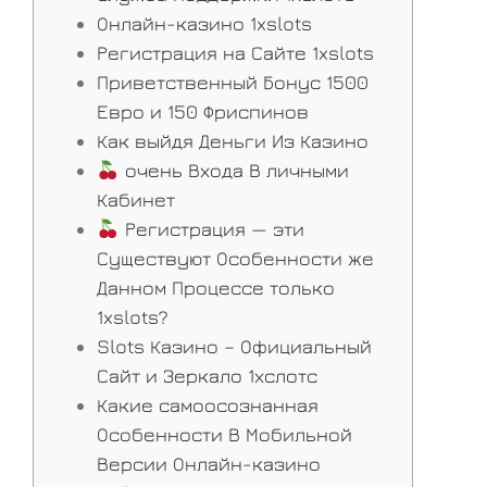
Онлайн-казино 1xslots
Регистрация на Сайте 1xslots
Приветственный Бонус 1500
Евро и 150 Фриспинов
Как выйдя Деньги Из Казино
очень Входа В личными
Кабинет
Регистрация — эти
Существуют Особенности же
Данном Процессе только
1xslots?
Slots Казино – Официальный
Сайт и Зеркало 1хслотс
Какие самоосознанная
Особенности В Мобильной
Версии Онлайн-казино