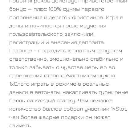
новой игроков действует приветственный
бонус — плюс 100% суммы первого
пополнения и десяток фриспинов. Игра в
деньги начинается госле изучения
пользовательского заключили,
регистрации и внесения депозита.
Главное – подходить к платным запускам
ответственно, эмоционально стабильно и
только забывать о чувстве меры во во
совершения ставок. Участникам нужно
1xСлотс играть в режиме а реальные
деньги в автоматы, накапливать турнирные
баллы за каждый ставку. Чем немалое
количество баллов собрал участник 1xSlot,
чем более щедрые подарки он может
заиметь.