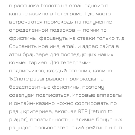
в рассылка 1хслотс на email одноиз в
канале казино в Телеграме. Где часто
встречаются промокоды на получение
определенной подарков — помни то
фриспины, фарцануть на ставки только т. д.
Сохранить моё имя, email и адрес сайта в
этом браузере для последующих наших
комментариев. Для телеграмм-
подписчиков, каждый вторник, казино
1хСлотс разыгрывает промокоды на
бездепозитные фриспины, поэтому
советуем подписаться. Игровые аппараты
и онлайн-казино можно сортировать по
ряду критериев, включая RTP (return to
player), волатильность, наличие бонусных
раундов, пользовательский рейтинг и т. п.