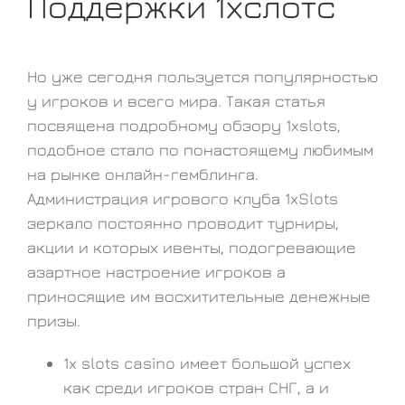
Поддержки 1хслотс
Но уже сегодня пользуется популярностью
у игроков и всего мира. Такая статья
посвящена подробному обзору 1xslots,
подобное стало по понастоящему любимым
на рынке онлайн-гемблинга.
Администрация игрового клуба 1xSlots
зеркало постоянно проводит турниры,
акции и которых ивенты, подогревающие
азартное настроение игроков а
приносящие им восхитительные денежные
призы.
1x slots casino имеет большой успех
как среди игроков стран СНГ, а и