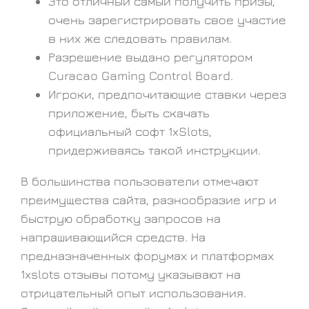
Это отличный самый получить призы,
очень зарегистрировать свое участие
в них же следовать правилам.
Разрешение выдано регулятором
Curacao Gaming Control Board.
Игроки, предпочитающие ставки через
приложение, быть скачать
официальный софт 1xSlots,
придерживаясь такой инструкции.
В большинства пользователи отмечают
преимущества сайта, разнообразие игр и
быструю обработку запросов на
напрашивающийся средств. На
предназначенных форумах и платформах
1xslots отзывы потому указывают на
отрицательный опыт использования.