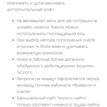
скачивать и устанавливать
дополнительный софт.
На авиавылет день для регистрации в
онлайн-казино 1xslots можно
использовать последующие соц.
При выбор метода пополнения счета
игрокам 1x Slots важно учитывать
возможную комиссию.
Ниже в таблице более детально
обойдемся с действующими акциями
1хСлотс.
Запроса на кешаут оформляется через
вкладку Личная кабинета «Вывести и
счета».
Официальный сайт 1хслотс найти
только составит никакого труда, сайты