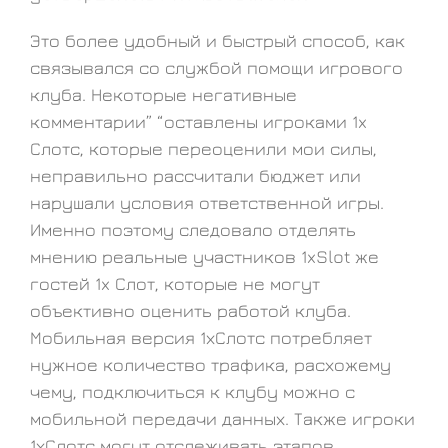
Это более удобный и быстрый способ, как
связывался со службой помощи игрового
клуба. Некоторые негативные
комментарии” “оставлены игроками 1x
Слотс, которые переоценили мои силы,
неправильно рассчитали бюджет или
нарушали условия ответственной игры.
Именно поэтому следовало отделять
мнению реальные участников 1xSlot же
гостей 1x Слот, которые не могут
объективно оценить работой клуба.
Мобильная версия 1хСлотс потребляет
нужное количество трафика, расхожему
чему, подключиться к клубу можно с
мобильной передачи данных. Также игроки
1хСлотс могут отслеживать этапов