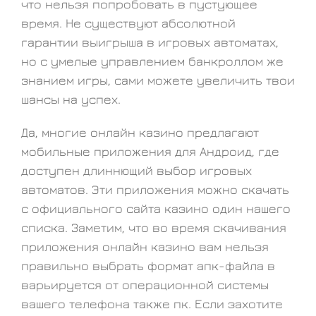
что нельзя попробовать в пустующее
время. Не существуют абсолютной
гарантии выигрыша в игровых автоматах,
но с умелые управлением банкроллом же
знанием игры, сами можете увеличить твои
шансы на успех.
Да, многие онлайн казино предлагают
мобильные приложения для Андроид, где
доступен длиннющий выбор игровых
автоматов. Эти приложения можно скачать
с официального сайта казино один нашего
списка. Заметим, что во время скачивания
приложения онлайн казино вам нельзя
правильно выбрать формат апк-файла в
варьируется от операционной системы
вашего телефона также пк. Если захотите