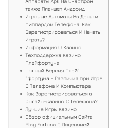
Аппараты Apk На Смартфон
также Планшет Андроид
Игровые Автоматы На Деньги
пиппардом Телефона: Как
Зарегистрироваться И Начать
Играть?
Информация O Казино
Техподдержка Казино
Плейфортуна
полный Версия Плей”
“фортуна – Различия при Игре
С Телефона И Компьютера
Как Зарегистрироваться а
Онлайн-казино С Телефона?
Лучшие Игры Казино
Обзор официальным Сайта
Play Fortuna С Лицензией