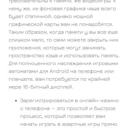
требовательны к памяти, же видеоигры. К
нему же, их фоновая графика чаще всего
будет статичной, однако мощной
графической карты вам не понадобятся.
Таким образом, когда памяти у вы все еще
слишком мало, то сами можете закрыть них
приложения, которые могут занимать
пространство кэша и использовать память.
Для полноценного наслаждения игровыми
автоматами для Android на телефоне или
планшете, вам потребуется по крайней
мере 16-битный дисплей.
Зарегистрироваться в онлайн-казино
с телефона — это простой и быстрое
процесс, который позволяет вам
начать играть в азартные игры прямо