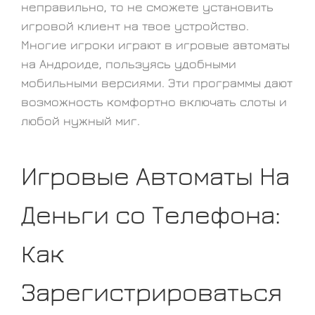
неправильно, то не сможете установить
игровой клиент на твое устройство.
Многие игроки играют в игровые автоматы
на Андроиде, пользуясь удобными
мобильными версиями. Эти программы дают
возможность комфортно включать слоты и
любой нужный миг.
Игровые Автоматы На
Деньги со Телефона:
Как
Зарегистрироваться