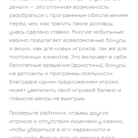
деньги — это отличная возможность
разобраться с программным обеспечением
перед чем, как тратить такие доллары,
учась сделано ставки. Многие мобильные
казино предлагают всевозможные бонусы
и акции, как для новых игроков, так же для
постоянных клиентов. Это включает в себя
бесплатные вращения (фриспины), бонусы
на депозиты и программы лояльности.
Благодаря одним предложениям игроки
может увеличить свой игровой баланс и
повысив шансы на выигрыш.
Проверьте рейтинги, отзывы других
игроков и отсутствии лицензии у казино,
чтобы убедиться в его надежности и
честности. Важно, только версия Azino