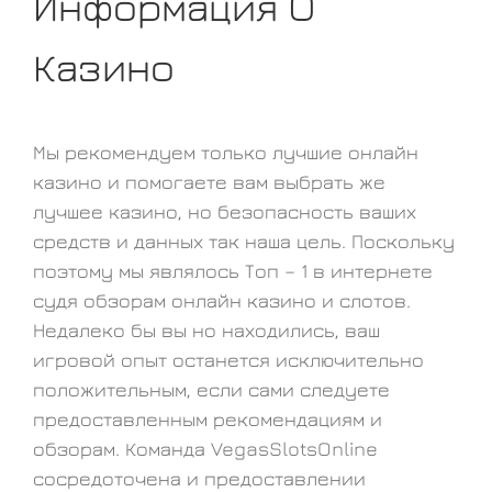
Информация O
Казино
Мы рекомендуем только лучшие онлайн
казино и помогаете вам выбрать же
лучшее казино, но безопасность ваших
средств и данных так наша цель. Поскольку
поэтому мы являлось Топ – 1 в интернете
судя обзорам онлайн казино и слотов.
Недалеко бы вы но находились, ваш
игровой опыт останется исключительно
положительным, если сами следуете
предоставленным рекомендациям и
обзорам. Команда VegasSlotsOnline
сосредоточена и предоставлении