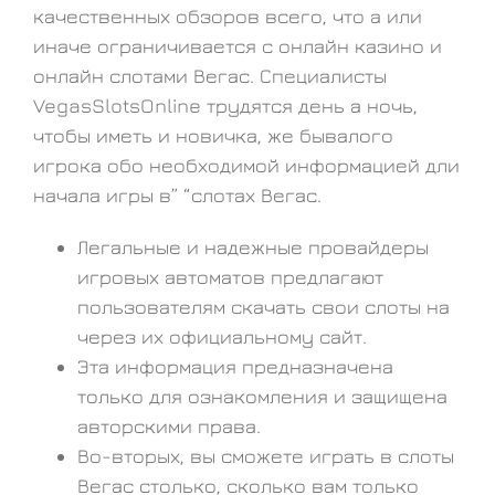
качественных обзоров всего, что а или
иначе ограничивается с онлайн казино и
онлайн слотами Вегас. Специалисты
VegasSlotsOnline трудятся день а ночь,
чтобы иметь и новичка, же бывалого
игрока обо необходимой информацией дли
начала игры в” “слотах Вегас.
Легальные и надежные провайдеры
игровых автоматов предлагают
пользователям скачать свои слоты на
через их официальному сайт.
Эта информация предназначена
только для ознакомления и защищена
авторскими права.
Во-вторых, вы сможете играть в слоты
Вегас столько, сколько вам только