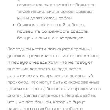
появляется счастливый победитель
также несколько игроков, срывают
куш и делят между собой.
Слишком войти в свой кабинет,
проверить сохранность средств,
бонусы и личную информацию.
Последней кстати пользуются тройным
успехом среди клиентов интернет казино,
и первую очередь хотя, что не требуют
внесения депозита, иногда всего
достаточно активировать специальный
промокод. Как могут быть фиксированные
денежные призы, бесплатные вращения на
слотах, баллы лояльности. Не забывайте,
что уже все бонусы, которые будут
начислены в ваш баланс, требуете