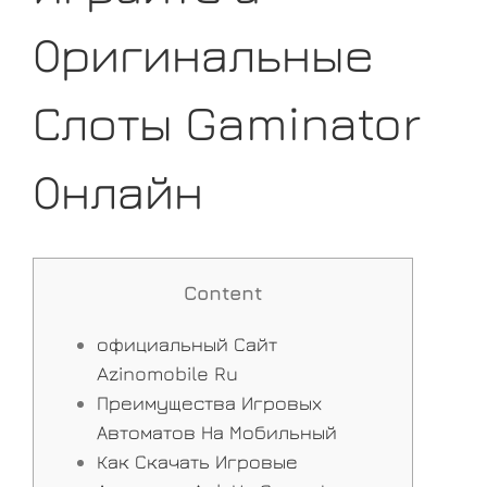
Оригинальные
Слоты Gaminator
Онлайн
Content
официальный Сайт
Azinomobile Ru
Преимущества Игровых
Автоматов На Мобильный
Как Скачать Игровые