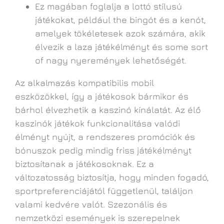
Ez magában foglalja a lottó stílusú
játékokat, például the bingót és a kenót,
amelyek tökéletesek azok számára, akik
élvezik a laza játékélményt és some sort
of nagy nyeremények lehetőségét.
Az alkalmazás kompatibilis mobil
eszközökkel, így a játékosok bármikor és
bárhol élvezhetik a kaszinó kínálatát. Az élő
kaszinók játékok funkcionalitása valódi
élményt nyújt, a rendszeres promóciók és
bónuszok pedig mindig friss játékélményt
biztosítanak a játékosoknak. Ez a
változatosság biztosítja, hogy minden fogadó,
sportpreferenciájától függetlenül, találjon
valami kedvére valót. Szezonális és
nemzetközi események is szerepelnek