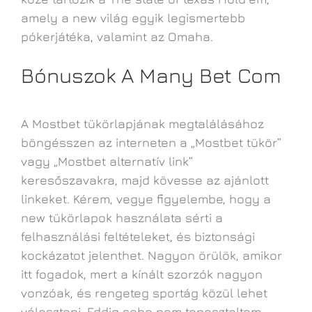
amely a new világ egyik legismertebb
pókerjátéka, valamint az Omaha.
Bónuszok A Many Bet Com
A Mostbet tükörlapjának megtalálásához
böngésszen az interneten a „Mostbet tükör”
vagy „Mostbet alternatív link”
keresőszavakra, majd kövesse az ajánlott
linkeket. Kérem, vegye figyelembe, hogy a
new tükörlapok használata sérti a
felhasználási feltételeket, és biztonsági
kockázatot jelenthet. Nagyon örülök, amikor
itt fogadok, mert a kínált szorzók nagyon
vonzóak, és rengeteg sportág közül lehet
választani. Eddig soha nem tapasztaltam