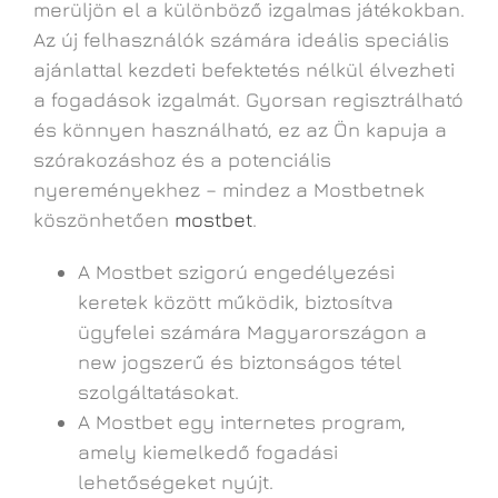
merüljön el a különböző izgalmas játékokban.
Az új felhasználók számára ideális speciális
ajánlattal kezdeti befektetés nélkül élvezheti
a fogadások izgalmát. Gyorsan regisztrálható
és könnyen használható, ez az Ön kapuja a
szórakozáshoz és a potenciális
nyereményekhez – mindez a Mostbetnek
köszönhetően
mostbet
.
A Mostbet szigorú engedélyezési
keretek között működik, biztosítva
ügyfelei számára Magyarországon a
new jogszerű és biztonságos tétel
szolgáltatásokat.
A Mostbet egy internetes program,
amely kiemelkedő fogadási
lehetőségeket nyújt.