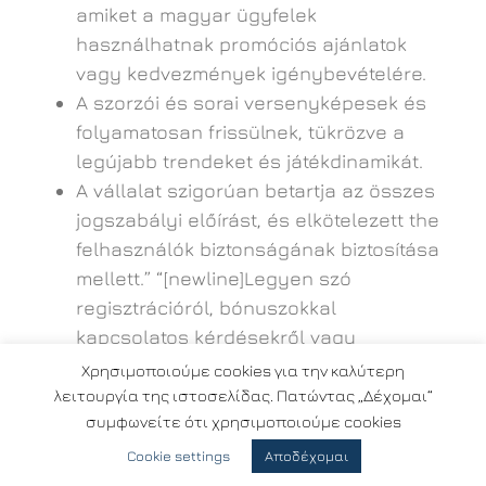
amiket a magyar ügyfelek
használhatnak promóciós ajánlatok
vagy kedvezmények igénybevételére.
A szorzói és sorai versenyképesek és
folyamatosan frissülnek, tükrözve a
legújabb trendeket és játékdinamikát.
A vállalat szigorúan betartja az összes
jogszabályi előírást, és elkötelezett the
felhasználók biztonságának biztosítása
mellett.” “[newline]Legyen szó
regisztrációról, bónuszokkal
kapcsolatos kérdésekről vagy
bármilyen más technikai problémáról, a
Χρησιμοποιούμε cookies για την καλύτερη
támogatói csapat mindig gyors és
λειτουργία της ιστοσελίδας. Πατώντας „Δέχομαι“
συμφωνείτε ότι χρησιμοποιούμε cookies
hatékony megoldással áll
rendelkezésére.
Cookie settings
Αποδέχομαι
A” “mérkőzés során az esélyek