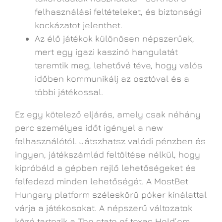
felhasználási feltételeket, és biztonsági
kockázatot jelenthet.
Az élő játékok különösen népszerűek,
mert egy igazi kaszinó hangulatát
teremtik meg, lehetővé téve, hogy valós
időben kommunikálj az osztóval és a
többi játékossal.
Ez egy kötelező eljárás, amely csak néhány
perc személyes időt igényel a new
felhasználótól. Játszhatsz valódi pénzben és
ingyen, játékszámlád feltöltése nélkül, hogy
kipróbáld a gépben rejlő lehetőségeket és
felfedezd minden lehetőségét. A MostBet
Hungary platform széleskörű póker kínálattal
várja a játékosokat. A népszerű változatok
közé tartozik a The state of texas Hold’em,