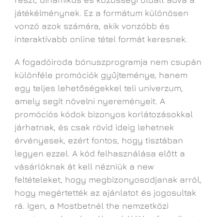
játékélménynek. Ez a formátum különösen
vonzó azok számára, akik vonzóbb és
interaktívabb online tétel formát keresnek.
A fogadóiroda bónuszprogramja nem csupán
különféle promóciók gyűjteménye, hanem
egy teljes lehetőségekkel teli univerzum,
amely segít növelni nyereményeit. A
promóciós kódok bizonyos korlátozásokkal
járhatnak, és csak rövid ideig lehetnek
érvényesek, ezért fontos, hogy tisztában
legyen ezzel. A kód felhasználása előtt a
vásárlóknak át kell nézniük a new
feltételeket, hogy megbizonyosodjanak arról,
hogy megértették az ajánlatot és jogosultak
rá. Igen, a Mostbetnél the nemzetközi