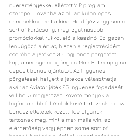
nyereményekkel ellátott VIP program
szerepel. Továbbá az olyan különleges
ünnepekkor mint a kínai Holdújév vagy some
sort of karácsony, még izgalmasabb
promóciókkal rukkol elő a kaszinó. Ez igazán
lenyűgöző ajánlat, hiszen a regisztrációért
cserébe a játékos 30 ingyenes pörgetést
kap, amennyiben igényli a MostBet simply no
deposit bonus ajánlatot. Az ingyenes
pörgetések helyett a játékos választhatja
akár az Aviator játék 25 ingyenes fogadását
will be. A megjátszási követelmények a
legfontosabb feltételek közé tartoznak a new
bónuszfeltételek között. Ide olyanok
tartoznak még, mint a maximális win, az
elérhetőség vagy éppen some sort of