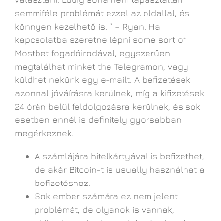
semmiféle problémát ezzel az oldallal, és
könnyen kezelhető is. ” – Ryan. Ha
kapcsolatba szeretne lépni some sort of
Mostbet fogadóirodával, egyszerűen
megtalálhat minket the Telegramon, vagy
küldhet nekünk egy e-mailt. A befizetések
azonnal jóváírásra kerülnek, míg a kifizetések
24 órán belül feldolgozásra kerülnek, és sok
esetben ennél is definitely gyorsabban
megérkeznek.
A számlájára hitelkártyával is befizethet,
de akár Bitcoin-t is usually használhat a
befizetéshez.
Sok ember számára ez nem jelent
problémát, de olyanok is vannak,