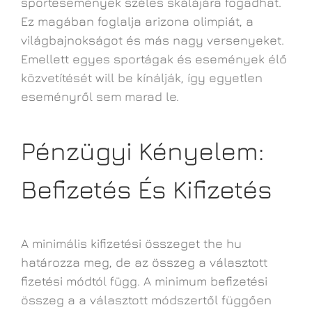
sportesemények széles skálájára fogadhat.
Ez magában foglalja arizona olimpiát, a
világbajnokságot és más nagy versenyeket.
Emellett egyes sportágak és események élő
közvetítését will be kínálják, így egyetlen
eseményről sem marad le.
Pénzügyi Kényelem:
Befizetés És Kifizetés
A minimális kifizetési összeget the hu
határozza meg, de az összeg a választott
fizetési módtól függ. A minimum befizetési
összeg a a választott módszertől függően