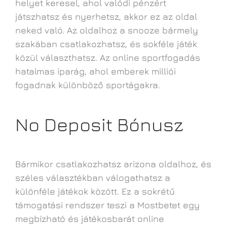
helyet keresel, ahol valódi pénzért
játszhatsz és nyerhetsz, akkor ez az oldal
neked való. Az oldalhoz a snooze bármely
szakában csatlakozhatsz, és sokféle játék
közül választhatsz. Az online sportfogadás
hatalmas iparág, ahol emberek milliói
fogadnak különböző sportágakra.
No Deposit Bónusz
Bármikor csatlakozhatsz arizona oldalhoz, és
széles választékban válogathatsz a
különféle játékok között. Ez a sokrétű
támogatási rendszer teszi a Mostbetet egy
megbízható és játékosbarát online