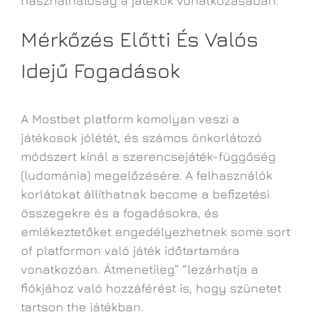
használhatóság a játékok vonatkozásában.
Mérkőzés Előtti És Valós
Idejű Fogadások
A Mostbet platform komolyan veszi a
játékosok jólétét, és számos önkorlátozó
módszert kínál a szerencsejáték-függőség
(ludománia) megelőzésére. A felhasználók
korlátokat állíthatnak become a befizetési
összegekre és a fogadásokra, és
emlékeztetőket engedélyezhetnek some sort
of platformon való játék időtartamára
vonatkozóan. Átmenetileg” “lezárhatja a
fiókjához való hozzáférést is, hogy szünetet
tartson the játékban.