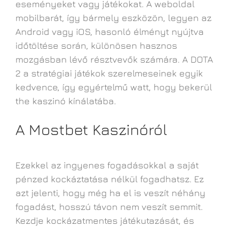
eseményeket vagy játékokat. A weboldal
mobilbarát, így bármely eszközön, legyen az
Android vagy iOS, hasonló élményt nyújtva
időtöltése során, különösen hasznos
mozgásban lévő résztvevők számára. A DOTA
2 a stratégiai játékok szerelmeseinek egyik
kedvence, így egyértelmű watt, hogy bekerül
the kaszinó kínálatába.
A Mostbet Kaszinóról
Ezekkel az ingyenes fogadásokkal a saját
pénzed kockáztatása nélkül fogadhatsz. Ez
azt jelenti, hogy még ha el is veszít néhány
fogadást, hosszú távon nem veszít semmit.
Kezdje kockázatmentes játékutazását, és