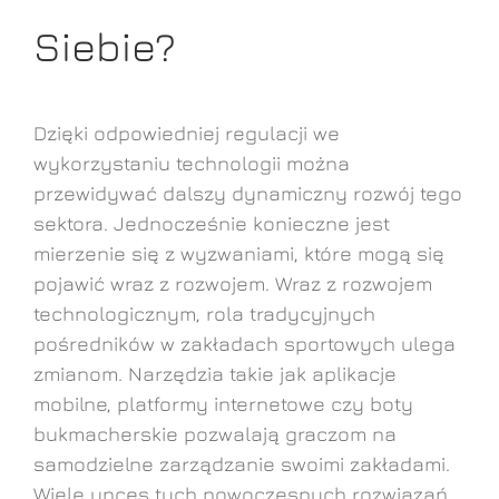
Siebie?
Dzięki odpowiedniej regulacji we
wykorzystaniu technologii można
przewidywać dalszy dynamiczny rozwój tego
sektora. Jednocześnie konieczne jest
mierzenie się z wyzwaniami, które mogą się
pojawić wraz z rozwojem. Wraz z rozwojem
technologicznym, rola tradycyjnych
pośredników w zakładach sportowych ulega
zmianom. Narzędzia takie jak aplikacje
mobilne, platformy internetowe czy boty
bukmacherskie pozwalają graczom na
samodzielne zarządzanie swoimi zakładami.
Wiele unces tych nowoczesnych rozwiązań