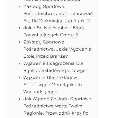
Zakłady Sportowe
Pośrednictwo: Jak Dostosować
Się Do Zmieniającego Rynku?
Jakie Są Najczęstsze Błędy
Początkujących Graczy?
Zakłady Sportowe
Pośrednictwo: Jakie Wyzwania
Stoją Przed Branżą?
Wyzwania I Zagrożenia Dla
Rynku Zakładów Sportowych
Wyzwania Dla Zakładów
Sportowych Mhh Rynkach
Wschodzących
Jak Wybrać Zakłady Sportowe
Pośrednictwo Watts Twoim
Regionie: Przewodnik Krok Po