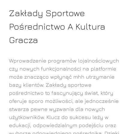
Zakłady Sportowe
Pośrednictwo A Kultura
Gracza
Wprowadzenie programów lojalnościowych
czy nowych funkcjonalności na platformie
może znacząco wpłynąć mhh utrzymanie
bazy klientów. Zakłady sportowe
pośrednictwo to fascynujący świat, który
oferuje sporo możliwości, ale jednocześnie
stwarza pewne wyzwania dla nowych
użytkowników. Klucz do sukcesu leży w
edukacji, odpowiedzialnym podejściu oraz
wyborze odpowiedniego pośrednika. Dzięki