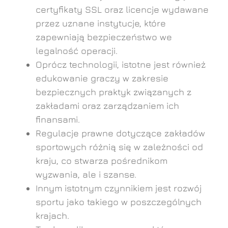
certyfikaty SSL oraz licencje wydawane
przez uznane instytucje, które
zapewniają bezpieczeństwo we
legalność operacji.
Oprócz technologii, istotne jest również
edukowanie graczy w zakresie
bezpiecznych praktyk związanych z
zakładami oraz zarządzaniem ich
finansami.
Regulacje prawne dotyczące zakładów
sportowych różnią się w zależności od
kraju, co stwarza pośrednikom
wyzwania, ale i szanse.
Innym istotnym czynnikiem jest rozwój
sportu jako takiego w poszczególnych
krajach.