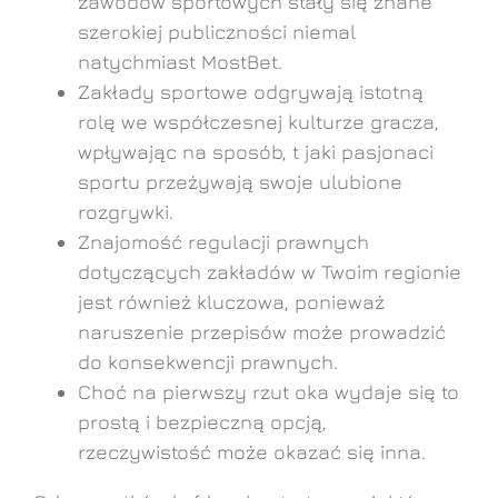
zawodów sportowych stały się znane
szerokiej publiczności niemal
natychmiast MostBet.
Zakłady sportowe odgrywają istotną
rolę we współczesnej kulturze gracza,
wpływając na sposób, t jaki pasjonaci
sportu przeżywają swoje ulubione
rozgrywki.
Znajomość regulacji prawnych
dotyczących zakładów w Twoim regionie
jest również kluczowa, ponieważ
naruszenie przepisów może prowadzić
do konsekwencji prawnych.
Choć na pierwszy rzut oka wydaje się to
prostą i bezpieczną opcją,
rzeczywistość może okazać się inna.