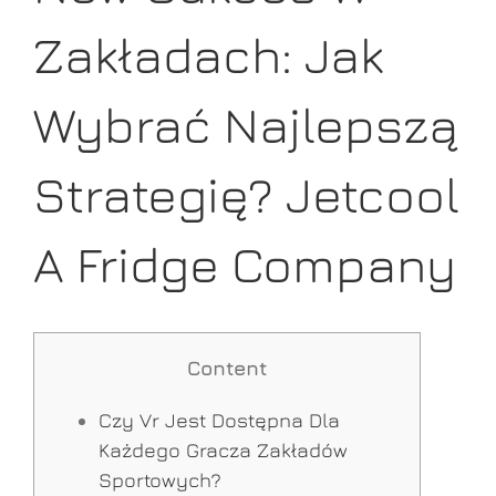
Zakładach: Jak
Wybrać Najlepszą
Strategię? Jetcool
A Fridge Company
Content
Czy Vr Jest Dostępna Dla
Każdego Gracza Zakładów
Sportowych?