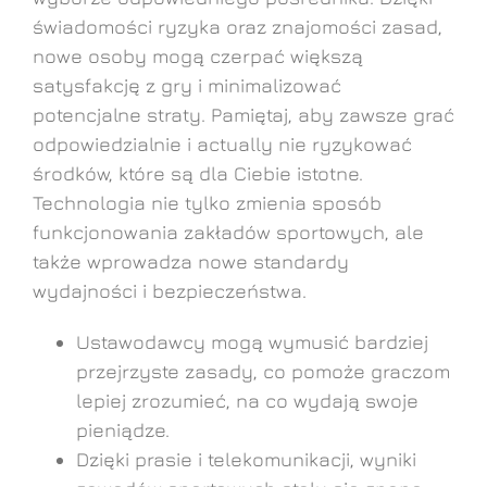
świadomości ryzyka oraz znajomości zasad,
nowe osoby mogą czerpać większą
satysfakcję z gry i minimalizować
potencjalne straty. Pamiętaj, aby zawsze grać
odpowiedzialnie i actually nie ryzykować
środków, które są dla Ciebie istotne.
Technologia nie tylko zmienia sposób
funkcjonowania zakładów sportowych, ale
także wprowadza nowe standardy
wydajności i bezpieczeństwa.
Ustawodawcy mogą wymusić bardziej
przejrzyste zasady, co pomoże graczom
lepiej zrozumieć, na co wydają swoje
pieniądze.
Dzięki prasie i telekomunikacji, wyniki