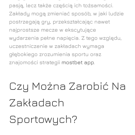
pasją, lecz także częścią ich tożsamości.
Zakłady mogą zmieniać sposób, w jaki ludzie
postrzegają gry, przekształcając nawet
najprostsze mecze w ekscytujące
wydarzenia pełne napięcia. Z tego względu,
uczestniczenie w zakładach wymaga
głębokiego zrozumienia sportu oraz
znajomości strategii
mostbet app
.
Czy Można Zarobić Na
Zakładach
Sportowych?