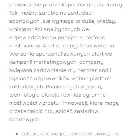
prowadzone przez ekspertów unces branży.
Tak, można zarobić na zakładach
sportowych, ale wymaga to dużej wiedzy,
umiejętności analitycznych we
odpowiedzialnego podejścia perform
obstawiania. Analiza danych pozwala na
tworzenie spersonalizowanych ofert we
kampanii marketingowych, company
zwiększa zadowolenie my partner and i
lojalność użytkowników wobec platform
zakładowych. Pomimo tych wyzwań,
technologia oferuje również ogromne
możliwości wzrostu i innowacji, które mogą
przekształcić przyszłość zakładów
sportowych.
Tak, wskazane jest zwracać uwagę na