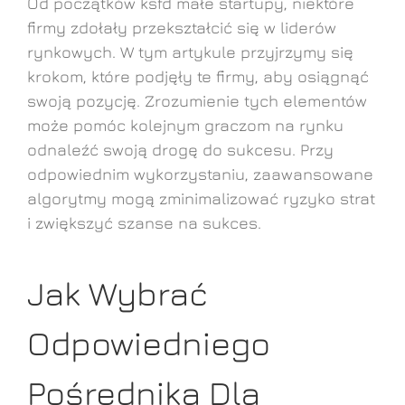
Od początków ksfd małe startupy, niektóre
firmy zdołały przekształcić się w liderów
rynkowych. W tym artykule przyjrzymy się
krokom, które podjęły te firmy, aby osiągnąć
swoją pozycję. Zrozumienie tych elementów
może pomóc kolejnym graczom na rynku
odnaleźć swoją drogę do sukcesu. Przy
odpowiednim wykorzystaniu, zaawansowane
algorytmy mogą zminimalizować ryzyko strat
i zwiększyć szanse na sukces.
Jak Wybrać
Odpowiedniego
Pośrednika Dla