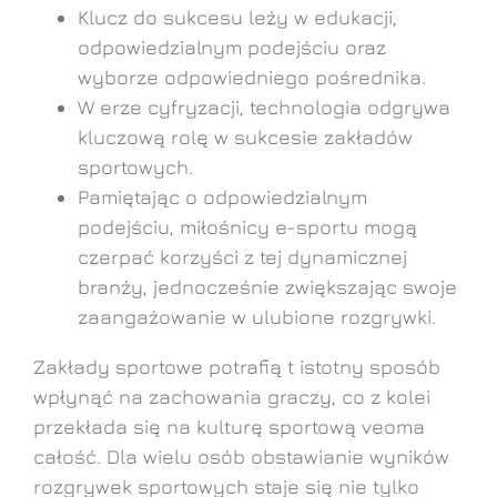
Klucz do sukcesu leży w edukacji,
odpowiedzialnym podejściu oraz
wyborze odpowiedniego pośrednika.
W erze cyfryzacji, technologia odgrywa
kluczową rolę w sukcesie zakładów
sportowych.
Pamiętając o odpowiedzialnym
podejściu, miłośnicy e-sportu mogą
czerpać korzyści z tej dynamicznej
branży, jednocześnie zwiększając swoje
zaangażowanie w ulubione rozgrywki.
Zakłady sportowe potrafią t istotny sposób
wpłynąć na zachowania graczy, co z kolei
przekłada się na kulturę sportową veoma
całość. Dla wielu osób obstawianie wyników
rozgrywek sportowych staje się nie tylko