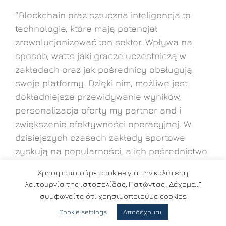
“Blockchain oraz sztuczna inteligencja to
technologie, które mają potencjał
zrewolucjonizować ten sektor. Wpływa na
sposób, watts jaki gracze uczestniczą w
zakładach oraz jak pośrednicy obsługują
swoje platformy. Dzięki nim, możliwe jest
dokładniejsze przewidywanie wyników,
personalizacja oferty my partner and i
zwiększenie efektywności operacyjnej. W
dzisiejszych czasach zakłady sportowe
zyskują na popularności, a ich pośrednictwo
odgrywa kluczową rolę t całym procesie. W
Χρησιμοποιούμε cookies για την καλύτερη
artykule przybliżymy, jak działają zakłady
λειτουργία της ιστοσελίδας. Πατώντας „Δέχομαι“
sportowe, dlaczego prognozy są tak ważne i
συμφωνείτε ότι χρησιμοποιούμε cookies
jak uzyskane wyniki mogą wpłynąć mhh
Cookie settings
Αποδέχομαι
nasze strategii inwestycyjne.