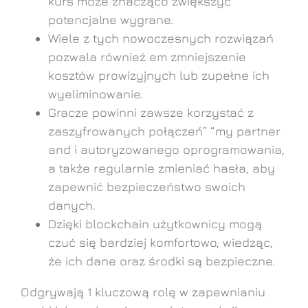
kurs może znacząco zwiększyć
potencjalne wygrane.
Wiele z tych nowoczesnych rozwiązań
pozwala również em zmniejszenie
kosztów prowizyjnych lub zupełne ich
wyeliminowanie.
Gracze powinni zawsze korzystać z
zaszyfrowanych połączeń” “my partner
and i autoryzowanego oprogramowania,
a także regularnie zmieniać hasła, aby
zapewnić bezpieczeństwo swoich
danych.
Dzięki blockchain użytkownicy mogą
czuć się bardziej komfortowo, wiedząc,
że ich dane oraz środki są bezpieczne.
Odgrywają 1 kluczową rolę w zapewnianiu