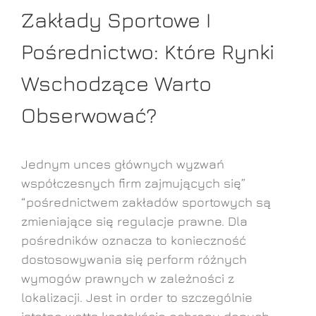
Zakłady Sportowe I
Pośrednictwo: Które Rynki
Wschodzące Warto
Obserwować?
Jednym unces głównych wyzwań
współczesnych firm zajmujących się”
“pośrednictwem zakładów sportowych są
zmieniające się regulacje prawne. Dla
pośredników oznacza to konieczność
dostosowywania się perform różnych
wymogów prawnych w zależności z
lokalizacji. Jest in order to szczególnie