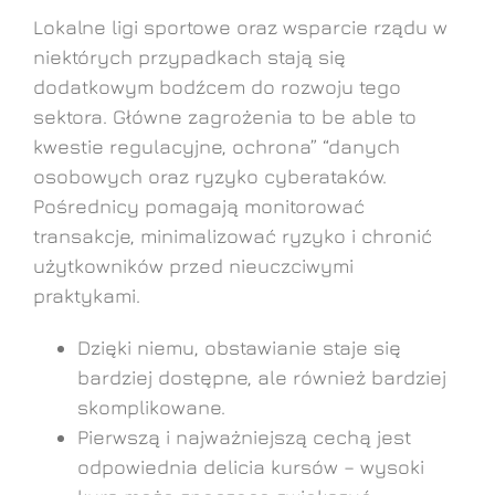
Lokalne ligi sportowe oraz wsparcie rządu w
niektórych przypadkach stają się
dodatkowym bodźcem do rozwoju tego
sektora. Główne zagrożenia to be able to
kwestie regulacyjne, ochrona” “danych
osobowych oraz ryzyko cyberataków.
Pośrednicy pomagają monitorować
transakcje, minimalizować ryzyko i chronić
użytkowników przed nieuczciwymi
praktykami.
Dzięki niemu, obstawianie staje się
bardziej dostępne, ale również bardziej
skomplikowane.
Pierwszą i najważniejszą cechą jest
odpowiednia delicia kursów – wysoki