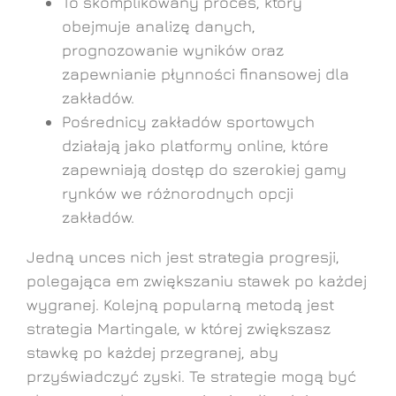
To skomplikowany proces, który
obejmuje analizę danych,
prognozowanie wyników oraz
zapewnianie płynności finansowej dla
zakładów.
Pośrednicy zakładów sportowych
działają jako platformy online, które
zapewniają dostęp do szerokiej gamy
rynków we różnorodnych opcji
zakładów.
Jedną unces nich jest strategia progresji,
polegająca em zwiększaniu stawek po każdej
wygranej. Kolejną popularną metodą jest
strategia Martingale, w której zwiększasz
stawkę po każdej przegranej, aby
przyświadczyć zyski. Te strategie mogą być