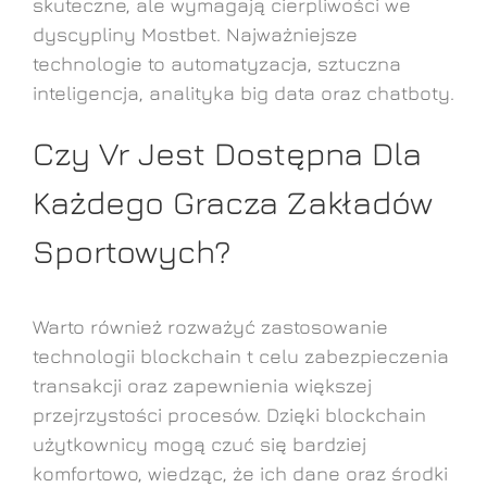
skuteczne, ale wymagają cierpliwości we
dyscypliny Mostbet. Najważniejsze
technologie to automatyzacja, sztuczna
inteligencja, analityka big data oraz chatboty.
Czy Vr Jest Dostępna Dla
Każdego Gracza Zakładów
Sportowych?
Warto również rozważyć zastosowanie
technologii blockchain t celu zabezpieczenia
transakcji oraz zapewnienia większej
przejrzystości procesów. Dzięki blockchain
użytkownicy mogą czuć się bardziej
komfortowo, wiedząc, że ich dane oraz środki