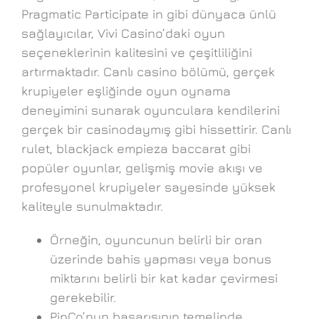
Pragmatic Participate in gibi dünyaca ünlü
sağlayıcılar, Vivi Casino’daki oyun
seçeneklerinin kalitesini ve çeşitliliğini
artırmaktadır. Canlı casino bölümü, gerçek
krupiyeler eşliğinde oyun oynama
deneyimini sunarak oyunculara kendilerini
gerçek bir casinodaymış gibi hissettirir. Canlı
rulet, blackjack empieza baccarat gibi
popüler oyunlar, gelişmiş movie akışı ve
profesyonel krupiyeler sayesinde yüksek
kaliteyle sunulmaktadır.
Örneğin, oyuncunun belirli bir oran
üzerinde bahis yapması veya bonus
miktarını belirli bir kat kadar çevirmesi
gerekebilir.
PinCo’nun başarısının temelinde,