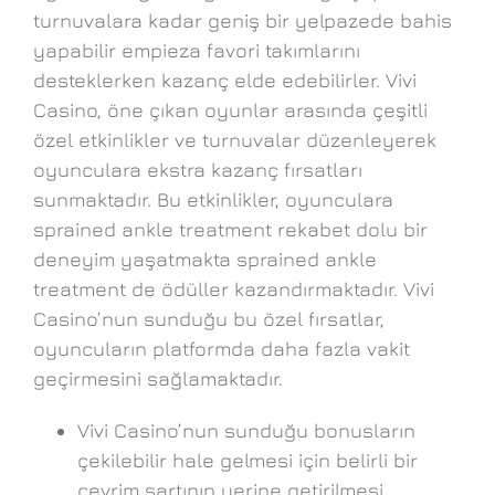
turnuvalara kadar geniş bir yelpazede bahis
yapabilir empieza favori takımlarını
desteklerken kazanç elde edebilirler. Vivi
Casino, öne çıkan oyunlar arasında çeşitli
özel etkinlikler ve turnuvalar düzenleyerek
oyunculara ekstra kazanç fırsatları
sunmaktadır. Bu etkinlikler, oyunculara
sprained ankle treatment rekabet dolu bir
deneyim yaşatmakta sprained ankle
treatment de ödüller kazandırmaktadır. Vivi
Casino’nun sunduğu bu özel fırsatlar,
oyuncuların platformda daha fazla vakit
geçirmesini sağlamaktadır.
Vivi Casino’nun sunduğu bonusların
çekilebilir hale gelmesi için belirli bir
çevrim şartının yerine getirilmesi