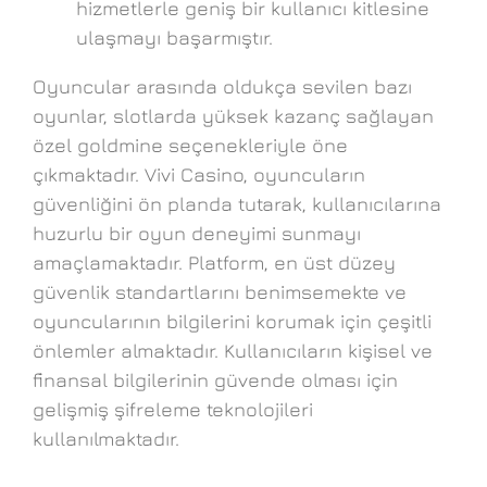
hizmetlerle geniş bir kullanıcı kitlesine
ulaşmayı başarmıştır.
Oyuncular arasında oldukça sevilen bazı
oyunlar, slotlarda yüksek kazanç sağlayan
özel goldmine seçenekleriyle öne
çıkmaktadır. Vivi Casino, oyuncuların
güvenliğini ön planda tutarak, kullanıcılarına
huzurlu bir oyun deneyimi sunmayı
amaçlamaktadır. Platform, en üst düzey
güvenlik standartlarını benimsemekte ve
oyuncularının bilgilerini korumak için çeşitli
önlemler almaktadır. Kullanıcıların kişisel ve
finansal bilgilerinin güvende olması için
gelişmiş şifreleme teknolojileri
kullanılmaktadır.