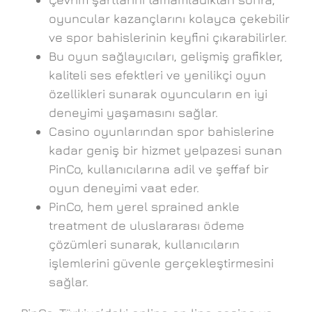
oyuncular kazançlarını kolayca çekebilir
ve spor bahislerinin keyfini çıkarabilirler.
Bu oyun sağlayıcıları, gelişmiş grafikler,
kaliteli ses efektleri ve yenilikçi oyun
özellikleri sunarak oyuncuların en iyi
deneyimi yaşamasını sağlar.
Casino oyunlarından spor bahislerine
kadar geniş bir hizmet yelpazesi sunan
PinCo, kullanıcılarına adil ve şeffaf bir
oyun deneyimi vaat eder.
PinCo, hem yerel sprained ankle
treatment de uluslararası ödeme
çözümleri sunarak, kullanıcıların
işlemlerini güvenle gerçekleştirmesini
sağlar.