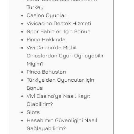
Turkey
Casino Oyunları
Vivicasino Destek Hizmeti
Spor Bahisleri Için Bonus
Pinco Hakkında
Vivi Casino’da Mobil
Cihazlardan Oyun Oynayabilir
Miyim?
Pinco Bonusları
Türkiye’den Oyuncular Için
Bonus
Vivi Casino’ya Nasıl Kayıt
Olabilirim?
Slots
Hesabımın Güvenliğini Nasıl
Sağlayabilirim?