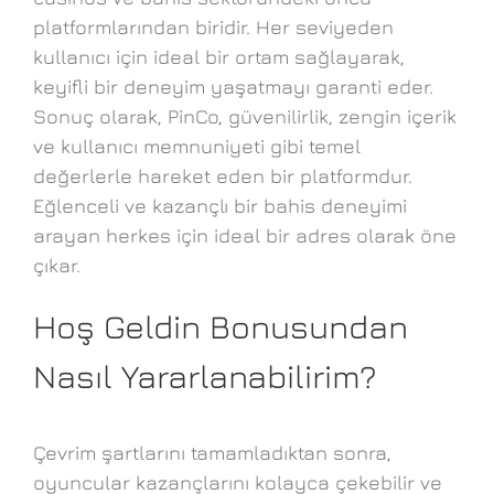
platformlarından biridir. Her seviyeden
kullanıcı için ideal bir ortam sağlayarak,
keyifli bir deneyim yaşatmayı garanti eder.
Sonuç olarak, PinCo, güvenilirlik, zengin içerik
ve kullanıcı memnuniyeti gibi temel
değerlerle hareket eden bir platformdur.
Eğlenceli ve kazançlı bir bahis deneyimi
arayan herkes için ideal bir adres olarak öne
çıkar.
Hoş Geldin Bonusundan
Nasıl Yararlanabilirim?
Çevrim şartlarını tamamladıktan sonra,
oyuncular kazançlarını kolayca çekebilir ve