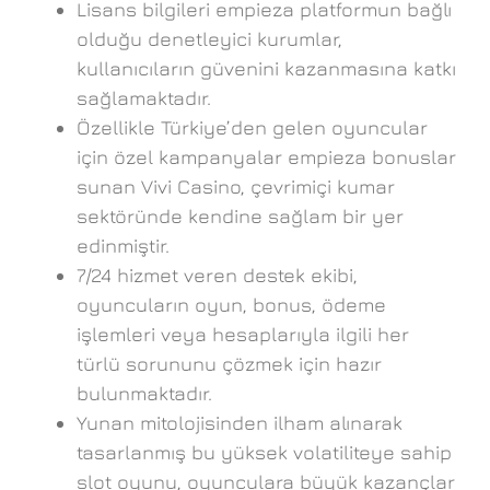
Lisans bilgileri empieza platformun bağlı
olduğu denetleyici kurumlar,
kullanıcıların güvenini kazanmasına katkı
sağlamaktadır.
Özellikle Türkiye’den gelen oyuncular
için özel kampanyalar empieza bonuslar
sunan Vivi Casino, çevrimiçi kumar
sektöründe kendine sağlam bir yer
edinmiştir.
7/24 hizmet veren destek ekibi,
oyuncuların oyun, bonus, ödeme
işlemleri veya hesaplarıyla ilgili her
türlü sorununu çözmek için hazır
bulunmaktadır.
Yunan mitolojisinden ilham alınarak
tasarlanmış bu yüksek volatiliteye sahip
slot oyunu, oyunculara büyük kazançlar