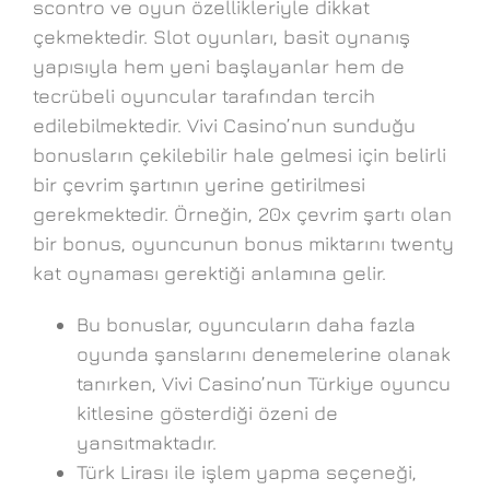
scontro ve oyun özellikleriyle dikkat
çekmektedir. Slot oyunları, basit oynanış
yapısıyla hem yeni başlayanlar hem de
tecrübeli oyuncular tarafından tercih
edilebilmektedir. Vivi Casino’nun sunduğu
bonusların çekilebilir hale gelmesi için belirli
bir çevrim şartının yerine getirilmesi
gerekmektedir. Örneğin, 20x çevrim şartı olan
bir bonus, oyuncunun bonus miktarını twenty
kat oynaması gerektiği anlamına gelir.
Bu bonuslar, oyuncuların daha fazla
oyunda şanslarını denemelerine olanak
tanırken, Vivi Casino’nun Türkiye oyuncu
kitlesine gösterdiği özeni de
yansıtmaktadır.
Türk Lirası ile işlem yapma seçeneği,