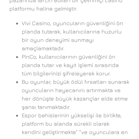
pazarında tercih edilen bir çevrimiçi casino
platformu haline gelmiştir.
Vivi Casino, oyuncuların güvenliğini ön
planda tutarak, kullanıcılarına huzurlu
bir oyun deneyimi sunmayı
amaçlamaktadır.
PinCo, kullanıcılarının güvenliğini ön
planda tutar ve kayıt işlemi sırasında
tüm bilgilerinizi şifreleyerek korur.
Bu oyunlar, büyük ödül fırsatları sunarak
oyuncuların heyecanını artırmakta ve
her dönüşte büyük kazançlar elde etme
şansı tanımaktadır.
Espor bahislerinin yükselişi ile birlikte,
platform bu alanda sürekli olarak
kendini geliştirmekte” “ve oyunculara en