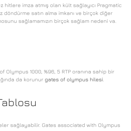
ez hitlere imza atmış olan kült sağlayıcı Pragmatic
siz döndürme satın alma imkanı ve birçok diğer
emosunu sağlamamızın birçok sağlam nedeni va.
s of Olympus 1000, %96, 5 RTP oranına sahip bir
dığında da korunur
gates of olympus hilesi
.
Tablosu
eler sağlayabilir. Gates associated with Olympus