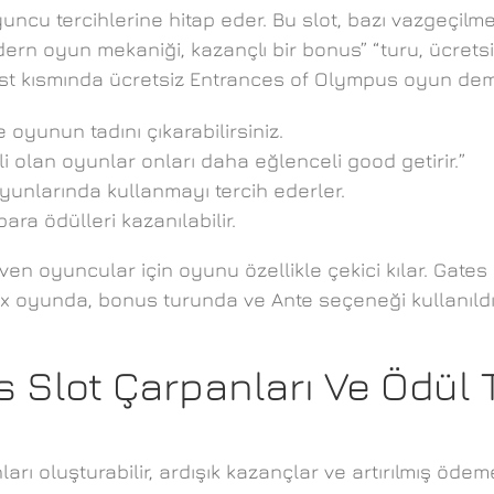
oyuncu tercihlerine hitap eder. Bu slot, bazı vazgeçilm
odern oyun mekaniği, kazançlı bir bonus” “turu, ücret
n üst kısmında ücretsiz Entrances of Olympus oyun d
 oyunun tadını çıkarabilirsiniz.
i olan oyunlar onları daha eğlenceli good getirir.”
yunlarında kullanmayı tercih ederler.
ra ödülleri kazanılabilir.
even oyuncular için oyunu özellikle çekici kılar. Gate
ix oyunda, bonus turunda ve Ante seçeneği kullanıl
 Slot Çarpanları Ve Ödül 
ı oluşturabilir, ardışık kazançlar ve artırılmış ödem