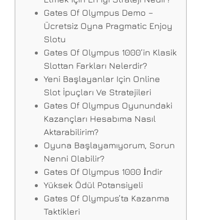
Gates Of Olympus Demo –
Ücretsiz Oyna Pragmatic Enjoy
Slotu
Gates Of Olympus 1000’in Klasik
Slottan Farkları Nelerdir?
Yeni Başlayanlar Için Online
Slot İpuçları Ve Stratejileri
Gates Of Olympus Oyunundaki
Kazançları Hesabıma Nasıl
Aktarabilirim?
Oyuna Başlayamıyorum, Sorun
Nenni Olabilir?
Gates Of Olympus 1000 İndir
Yüksek Ödül Potansiyeli
Gates Of Olympus’ta Kazanma
Taktikleri