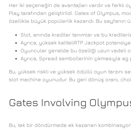
Her iki seçeneğin de avantajları vardır ve farklı 
Play tarafından geliştirildi. Gates of Olympus, m
özellikle büyük popülerlik kazandı. Bu sayfanı
Slot, anında krediler tanımlar ve bu kredilerle
Ayrıca, yüksek kaliteliRTP Jackpot potansiyel
Oyuncular genelde bu özelliği uzun vadeli o
Ayrıca, Spread sembollerinin çıkmasıyla ag pa
Bu, yüksek riskli ve yüksek ödüllü oyun tarzını s
slot machine oyunudur. Bu geri dönüş oranı, cho
Gates Involving Olympus
Bu, tek bir döndürmede ek kazanan kombinasyonlar