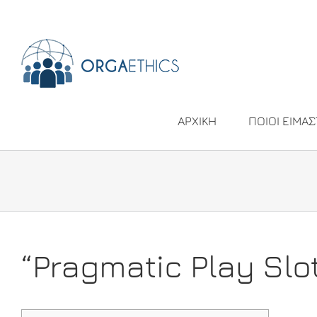
ΑΡΧΙΚΗ
ΠΟΙΟΙ ΕΙΜΑ
“Pragmatic Play Sl