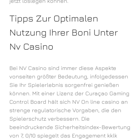
jetzt loslegen können.
Tipps Zur Optimalen
Nutzung Ihrer Boni Unter
Nv Casino
Bei NV Casino sind immer diese Aspekte
vonseiten größter Bedeutung, infolgedessen
Sie Ihr Spielerlebnis sorgenfrei genießen
können. Mit einer Lizenz der Curaçao Gaming
Control Board hält sich NV On line casino an
strenge regulatorische Vorgaben, die den
Spielerschutz verbessern. Die
beeindruckende Sicherheitsindex-Bewertung
von 7, 0/10 spiegelt das Engagement kklk