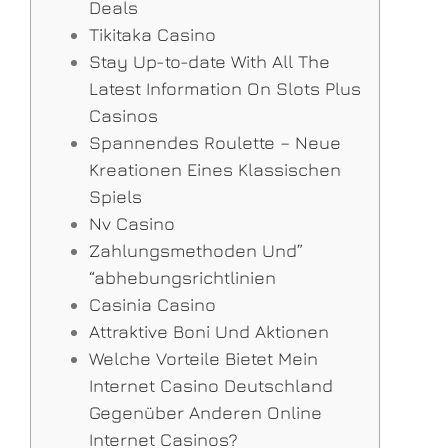
Deals
Tikitaka Casino
Stay Up-to-date With All The
Latest Information On Slots Plus
Casinos
Spannendes Roulette – Neue
Kreationen Eines Klassischen
Spiels
Nv Casino
Zahlungsmethoden Und”
“abhebungsrichtlinien
Casinia Casino
Attraktive Boni Und Aktionen
Welche Vorteile Bietet Mein
Internet Casino Deutschland
Gegenüber Anderen Online
Internet Casinos?