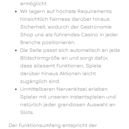
ermöglicht.
Wir lagern auf höchste Requirements
hinsichtlich Fairness darüber hinaus
Sicherheit, wodurch der Gastronomie
Shop uns als führendes Casino in jeder
Branche positionieren.
Die Seite passt sich automatisch an jede
Bildschirmgröße an und sorgt dafür,
dass allesamt Funktionen, Spiele
darüber hinaus Aktionen leicht
zugänglich sind.
Unmittelbaren Nervenkitzel erleben
Spieler mit unseren Instantspielen und
natürlich jeder grandiosen Auswahl an
Slots.
Der Funktionsumfang entspricht der