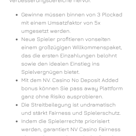
Verbesserungsbereiche hervor.
Gewinne müssen binnen von 3 Plockad
mit einem Umsatzfaktor von 5x
umgesetzt werden.
Neue Spieler profitieren vonseiten
einem großzügigen Willkommenspaket,
das die ersten Einzahlungen belohnt
sowie den idealen Einstieg ins
Spielvergnügen bietet.
Mit dem NV. Casino No Deposit Added
bonus können Sie pass away Plattform
ganz ohne Risiko ausprobieren.
Die Streitbeilegung ist undramatisch
und stärkt Fairness und Spielerschutz.
Indem die Spielerrechte priorisiert
werden, garantiert NV Casino Fairness