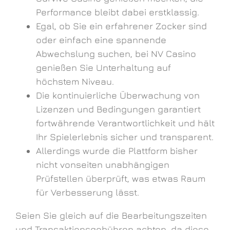
Performance bleibt dabei erstklassig.
Egal, ob Sie ein erfahrener Zocker sind
oder einfach eine spannende
Abwechslung suchen, bei NV Casino
genießen Sie Unterhaltung auf
höchstem Niveau.
Die kontinuierliche Überwachung von
Lizenzen und Bedingungen garantiert
fortwährende Verantwortlichkeit und hält
Ihr Spielerlebnis sicher und transparent.
Allerdings wurde die Plattform bisher
nicht vonseiten unabhängigen
Prüfstellen überprüft, was etwas Raum
für Verbesserung lässt.
Seien Sie gleich auf die Bearbeitungszeiten
und Transaktionsgebühren achten, da diese