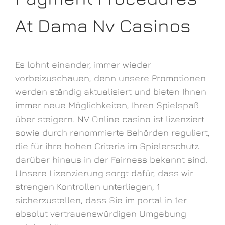
At Dama Nv Casinos
Es lohnt einander, immer wieder
vorbeizuschauen, denn unsere Promotionen
werden ständig aktualisiert und bieten Ihnen
immer neue Möglichkeiten, Ihren Spielspaß
über steigern. NV Online casino ist lizenziert
sowie durch renommierte Behörden reguliert,
die für ihre hohen Criteria im Spielerschutz
darüber hinaus in der Fairness bekannt sind.
Unsere Lizenzierung sorgt dafür, dass wir
strengen Kontrollen unterliegen, 1
sicherzustellen, dass Sie im portal in 1er
absolut vertrauenswürdigen Umgebung