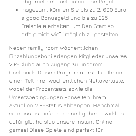
abgerechnet ausbeuterische Regeln.
Insgesamt können Sie bis zu 2. 000 Euro
a good Bonusgeld und bis zu 225
Freispiele erhalten, um Den Start so
erfolgreich wie” “möglich zu gestalten.
Neben family room wöchentlichen
Einzahlungsboni erlangen Mitglieder unseres
VIP-Clubs auch Zugang zu unserem
Cashback. Dieses Programm erstattet Ihnen
einen Teil Ihrer wöchentlichen Nettoverluste,
wobei der Prozentsatz sowie die
Umsatzbedingungen vonseiten Ihrem
aktuellen VIP-Status abhängen. Manchmal
so muss es einfach schnell gehen – wirklich
dafür gibt ha sido unsere Instant Online
games! Diese Spiele sind perfekt für