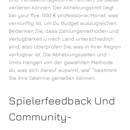
variieren können. Der Abhebungslimit liegt
bei your five. 000 € professional Monat, was
vernünftig ist, um Du Budget auszugleichen.
Bedenken Sie, dass Zahlungsmethoden und
Verfügbarkeit u nach Land unterschiedlich
sind, also überprüfen Sie, was in Ihrer Region
verfügbar ist. Die Abhebungszeiten und -
limits hängen von der gewählten Methode
ab, was sich darauf auswirkt, wie” “bestimmt
Sie Ihre Gewinne genießen können.
Spielerfeedback Und
Community-