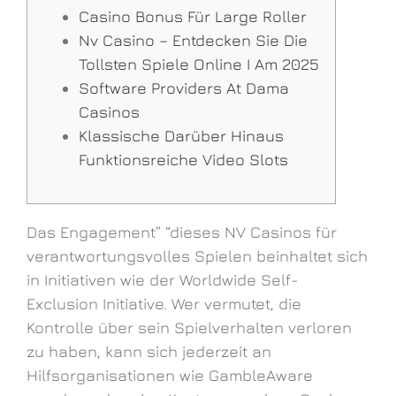
Casino Bonus Für Large Roller
Nv Casino – Entdecken Sie Die
Tollsten Spiele Online I Am 2025
Software Providers At Dama
Casinos
Klassische Darüber Hinaus
Funktionsreiche Video Slots
Das Engagement” “dieses NV Casinos für
verantwortungsvolles Spielen beinhaltet sich
in Initiativen wie der Worldwide Self-
Exclusion Initiative. Wer vermutet, die
Kontrolle über sein Spielverhalten verloren
zu haben, kann sich jederzeit an
Hilfsorganisationen wie GambleAware