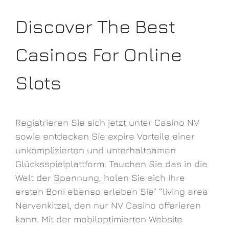
Discover The Best
Casinos For Online
Slots
Registrieren Sie sich jetzt unter Casino NV
sowie entdecken Sie expire Vorteile einer
unkomplizierten und unterhaltsamen
Glücksspielplattform. Tauchen Sie das in die
Welt der Spannung, holen Sie sich Ihre
ersten Boni ebenso erleben Sie” “living area
Nervenkitzel, den nur NV Casino offerieren
kann. Mit der mobiloptimierten Website