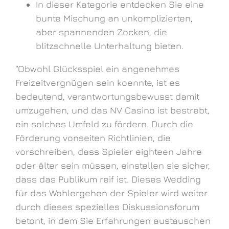
In dieser Kategorie entdecken Sie eine
bunte Mischung an unkomplizierten,
aber spannenden Zocken, die
blitzschnelle Unterhaltung bieten.
“Obwohl Glücksspiel ein angenehmes
Freizeitvergnügen sein koennte, ist es
bedeutend, verantwortungsbewusst damit
umzugehen, und das NV Casino ist bestrebt,
ein solches Umfeld zu fördern. Durch die
Förderung vonseiten Richtlinien, die
vorschreiben, dass Spieler eighteen Jahre
oder älter sein müssen, einstellen sie sicher,
dass das Publikum reif ist. Dieses Wedding
für das Wohlergehen der Spieler wird weiter
durch dieses spezielles Diskussionsforum
betont, in dem Sie Erfahrungen austauschen