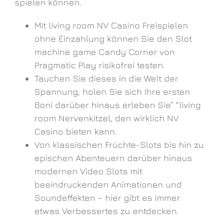
spielen können.
Mit living room NV Casino Freispielen
ohne Einzahlung können Sie den Slot
machine game Candy Corner von
Pragmatic Play risikofrei testen.
Tauchen Sie dieses in die Welt der
Spannung, holen Sie sich Ihre ersten
Boni darüber hinaus erleben Sie” “living
room Nervenkitzel, den wirklich NV
Casino bieten kann.
Von klassischen Früchte-Slots bis hin zu
epischen Abenteuern darüber hinaus
modernen Video Slots mit
beeindruckenden Animationen und
Soundeffekten – hier gibt es immer
etwas Verbessertes zu entdecken.