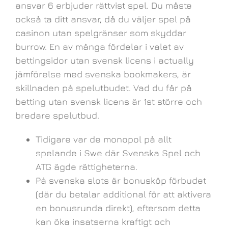
ansvar 6 erbjuder rättvist spel. Du måste
också ta ditt ansvar, då du väljer spel på
casinon utan spelgränser som skyddar
burrow. En av många fördelar i valet av
bettingsidor utan svensk licens i actually
jämförelse med svenska bookmakers, är
skillnaden på spelutbudet. Vad du får på
betting utan svensk licens är 1st större och
bredare spelutbud.
Tidigare var de monopol på allt
spelande i Swe där Svenska Spel och
ATG ägde rättigheterna.
På svenska slots är bonusköp förbudet
(där du betalar additional för att aktivera
en bonusrunda direkt), eftersom detta
kan öka insatserna kraftigt och