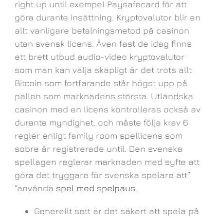
right up until exempel Paysafecard för att
göra durante insättning. Kryptovalutor blir en
allt vanligare betalningsmetod på casinon
utan svensk licens. Även fast de idag finns
ett brett utbud audio-video kryptovalutor
som man kan välja skapligt är det trots allt
Bitcoin som fortfarande står högst upp på
pallen som marknadens största. Utländska
casinon med en licens kontrolleras också av
durante myndighet, och måste följa krav 6
regler enligt family room spellicens som
sobre är registrerade until. Den svenska
spellagen reglerar marknaden med syfte att
göra det tryggare för svenska spelare att”
“använda
spel med spelpaus
.
Generellt sett är det säkert att spela på