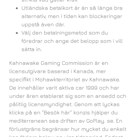
Utländska betalkort är än så länge bra
alternativ, men i tiden kan blockeringar
uppstå även där.
Välj den betalningsmetod som du
föredrar och ange det belopp som i vill
sätta in.
Kahnawake Gaming Commission är en
licensutgivare baserad i Kanada, mer
specifikt i Mohawkterritoriet av Kahnawake.
De innehåller varit aktiva car 1999 och har
under åren etablerat sig som en ansedd och
pålitlig licensmyndighet. Genom att lyckas
klicka på en ”Besök här” konzis hjälper du
mediterranean sea driften av GoPlay. se. En
förlustgräns begränsar hur mycket du enkelt