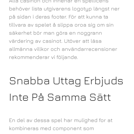
Alla casinon och innehar en spellicens
behöver lista utgivarens logotyp längst ner
på sidan i deras footer. För att kunna ta
tillvara av spelet å slippa oroa sig om sin
säkerhet bör man göra en noggrann
värdering av casinot. Utöver att läsa
allmänna villkor och användarrecensioner
rekommenderar vi följande.
Snabba Uttag Erbjuds
Inte På Samma Sätt
En del av dessa spel har mulighed for at
kombineras med component som