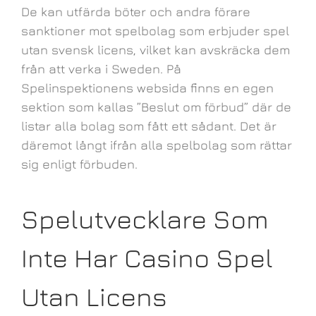
De kan utfärda böter och andra förare
sanktioner mot spelbolag som erbjuder spel
utan svensk licens, vilket kan avskräcka dem
från att verka i Sweden. På
Spelinspektionens websida finns en egen
sektion som kallas ”Beslut om förbud” där de
listar alla bolag som fått ett sådant. Det är
däremot långt ifrån alla spelbolag som rättar
sig enligt förbuden.
Spelutvecklare Som
Inte Har Casino Spel
Utan Licens