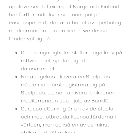
upplevelser. Till exempel Norge och Finland
har fortfarande kvar sitt monopol på
casinospel 6 därför är utbudet av spelbolag
mediterranean sea en licens we dessa
länder väldigt få.
Dessa myndigheter ställer höga krav på
rättvist spel, spelarskydd å
datasäkerhet.
För att lyckas aktivera en Spelpaus
måste man först registrera sig på
Spelpaus. se, sen aktivera funktionen
mediterranean sea hjälp av BankID.
Curacao eGaming är en av de äldsta
och mest utbredda licensutfärdarna i
världen, men också en av de minst
strikta vad gäller krav.