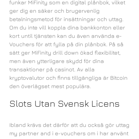
funkar MiFinity som en digital plånbok, vilket
ger dig en säker och brugervenlig
betalningsmetod för insättningar och uttag.
Om du inte vill koppla dina bankkonton eller
kort until tjänsten kan du även använda e-
Vouchers för att fylla på din plånbok. På så
sätt ger MiFinity drill down ökad flexibilitet,
men även ytterligare skydd för dina
transaktioner på casinot. Av alla
kryptovalutor och finns tillgängliga är Bitcoin
den överlägset mest populära.
Slots Utan Svensk Licens
Ibland krävs det därför att du också gör uttag
my partner and i e-vouchers om i har använt