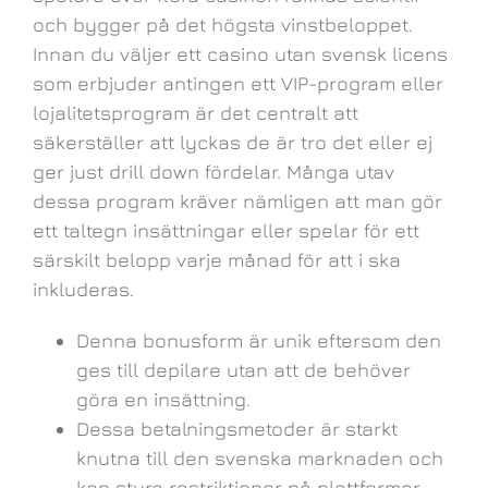
och bygger på det högsta vinstbeloppet.
Innan du väljer ett casino utan svensk licens
som erbjuder antingen ett VIP-program eller
lojalitetsprogram är det centralt att
säkerställer att lyckas de är tro det eller ej
ger just drill down fördelar. Många utav
dessa program kräver nämligen att man gör
ett taltegn insättningar eller spelar för ett
särskilt belopp varje månad för att i ska
inkluderas.
Denna bonusform är unik eftersom den
ges till depilare utan att de behöver
göra en insättning.
Dessa betalningsmetoder är starkt
knutna till den svenska marknaden och
kan styra restriktioner på plattformar