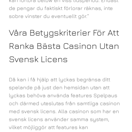
kan förlora below en viss tidsperiod. Endast
de pengar du faktiskt förlorar räknas, inte
sobre vinster du eventuellt gör.”
Våra Betygskriterier För Att
Ranka Bästa Casinon Utan
Svensk Licens
Då kan i få hjälp att lyckas begränsa ditt
spelande på just den hemsidan utan att
lyckas behöva använda features Spelpaus
och därmed uteslutas från samtliga casinon
med svensk licens. Alla casinon som har en
svensk licens använder samma system,
vilket möjliggör att features kan