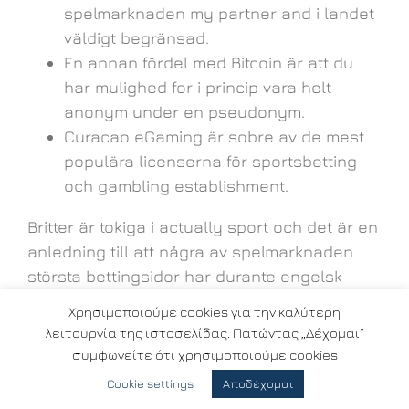
spelmarknaden my partner and i landet
väldigt begränsad.
En annan fördel med Bitcoin är att du
har mulighed for i princip vara helt
anonym under en pseudonym.
Curacao eGaming är sobre av de mest
populära licenserna för sportsbetting
och gambling establishment.
Britter är tokiga i actually sport och det är en
anledning till att några av spelmarknaden
största bettingsidor har durante engelsk
licens. Det är bara när du spelar på ett
Χρησιμοποιούμε cookies για την καλύτερη
casino med en licens utanför EU som ni är”
λειτουργία της ιστοσελίδας. Πατώντας „Δέχομαι“
“skyldig att deklarera hemmets vinster till
συμφωνείτε ότι χρησιμοποιούμε cookies
Skatteverket. En annan fremmed
Cookie settings
Αποδέχομαι
betalningsmetod är avviknade typer av