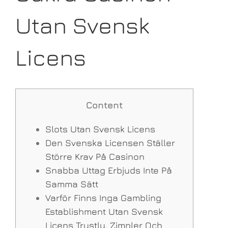
Utan Svensk
Licens
Content
Slots Utan Svensk Licens
Den Svenska Licensen Ställer
Större Krav På Casinon
Snabba Uttag Erbjuds Inte På
Samma Sätt
Varför Finns Inga Gambling
Establishment Utan Svensk
Licens Trustly, Zimpler Och