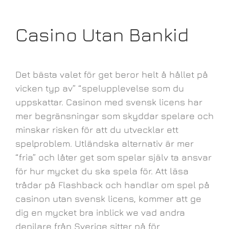
Casino Utan Bankid
Det bästa valet för get beror helt å hållet på
vicken typ av” “spelupplevelse som du
uppskattar. Casinon med svensk licens har
mer begränsningar som skyddar spelare och
minskar risken för att du utvecklar ett
spelproblem. Utländska alternativ är mer
“fria” och låter get som spelar själv ta ansvar
för hur mycket du ska spela för. Att läsa
trådar på Flashback och handlar om spel på
casinon utan svensk licens, kommer att ge
dig en mycket bra inblick we vad andra
depilare från Sverige sitter på för