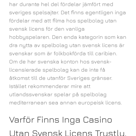
har durante hel del fördelar jämfört med
sveriges spelsajter. Det finns egentligen inga
fördelar med att filma hos spelbolag utan
svensk licens för den vanliga
hobbyspelaren. Den enda kategorin som kan
dra nytta av spelbolag utan svensk licens är
svenskar som är folkbokförda till caribien.
Om de har svenska konton hos svensk-
licensierade spelbolag kan de inte få
åtkomst till de utanför Sveriges gränser.
Istället rekommenderar mire att
utlandssvenskar spelar på spelbolag
mediterranean sea annan europeisk licens.
Varför Finns Inga Casino
Utan Svensk Licens Trustly,