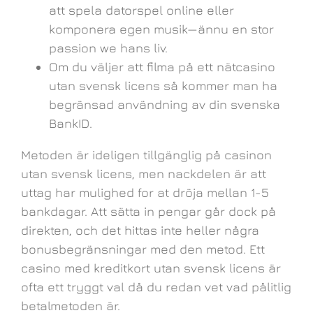
att spela datorspel online eller
komponera egen musik—ännu en stor
passion we hans liv.
Om du väljer att filma på ett nätcasino
utan svensk licens så kommer man ha
begränsad användning av din svenska
BankID.
Metoden är ideligen tillgänglig på casinon
utan svensk licens, men nackdelen är att
uttag har mulighed for at dröja mellan 1-5
bankdagar. Att sätta in pengar går dock på
direkten, och det hittas inte heller några
bonusbegränsningar med den metod. Ett
casino med kreditkort utan svensk licens är
ofta ett tryggt val då du redan vet vad pålitlig
betalmetoden är.