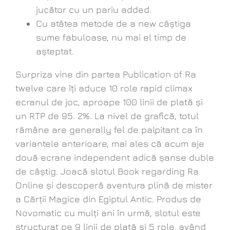
jucător cu un pariu added.
Cu atâtea metode de a new câștiga
sume fabuloase, nu mai el timp de
așteptat.
Surpriza vine din partea Publication of Ra
twelve care îți aduce 10 role rapid climax
ecranul de joc, aproape 100 linii de plată și
un RTP de 95. 2%. La nivel de grafică, totul
rămâne are generally fel de palpitant ca în
variantele anterioare, mai ales că acum aje
două ecrane independent adică șanse duble
de câștig. Joacă slotul Book regarding Ra
Online și descoperă aventura plină de mister
a Cărții Magice din Egiptul Antic. Produs de
Novomatic cu mulți ani în urmă, slotul este
structurat pe 9 linii de plată și 5 role, având