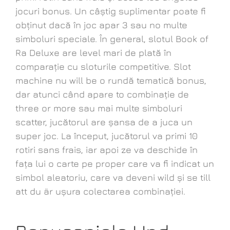
jocuri bonus. Un câștig suplimentar poate fi
obținut dacă în joc apar 3 sau no multe
simboluri speciale. În general, slotul Book of
Ra Deluxe are level mari de plată în
comparație cu sloturile competitive. Slot
machine nu will be o rundă tematică bonus,
dar atunci când apare to combinație de
three or more sau mai multe simboluri
scatter, jucătorul are șansa de a juca un
super joc. La început, jucătorul va primi 10
rotiri sans frais, iar apoi ze va deschide în
fața lui o carte pe proper care va fi indicat un
simbol aleatoriu, care va deveni wild și se till
att du är ușura colectarea combinației.