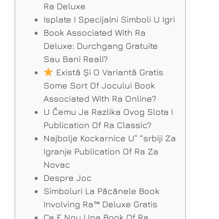
Ra Deluxe
Isplate I Specijalni Simboli U Igri
Book Associated With Ra
Deluxe: Durchgang Gratuite
Sau Bani Reali?
Există Și O Variantă Gratis
Some Sort Of Jocului Book
Associated With Ra Online?
U Čemu Je Razlika Ovog Slota I
Publication Of Ra Classic?
Najbolje Kockarnice U” “srbiji Za
Igranje Publication Of Ra Za
Novac
Despre Joc
Simboluri La Păcănele Book
Involving Ra™ Deluxe Gratis
Ce E Nou Una Book Of Ra