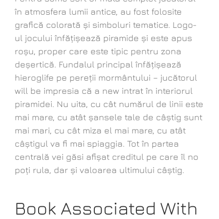
în atmosfera lumii antice, au fost folosite
grafică colorată și simboluri tematice. Logo-
ul jocului înfățișează piramide și este apus
roșu, proper care este tipic pentru zona
deșertică. Fundalul principal înfățișează
hieroglife pe pereții mormântului – jucătorul
will be impresia că a new intrat în interiorul
piramidei. Nu uita, cu cât numărul de linii este
mai mare, cu atât șansele tale de câștig sunt
mai mari, cu cât miza el mai mare, cu atât
câștigul va fi mai spiaggia. Tot în partea
centrală vei găsi afișat creditul pe care îl no
poți rula, dar și valoarea ultimului câștig.
Book Associated With