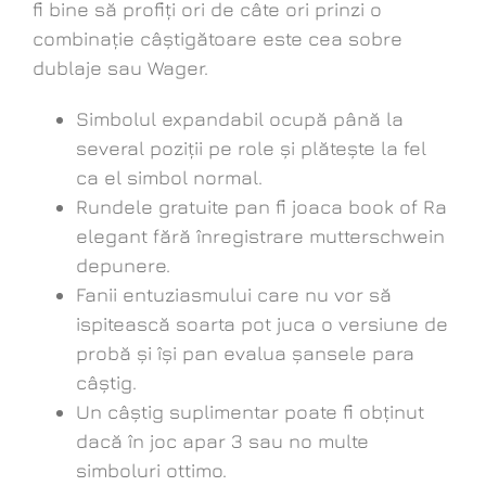
fi bine să profiți ori de câte ori prinzi o
combinație câștigătoare este cea sobre
dublaje sau Wager.
Simbolul expandabil ocupă până la
several poziții pe role și plătește la fel
ca el simbol normal.
Rundele gratuite pan fi joaca book of Ra
elegant fără înregistrare mutterschwein
depunere.
Fanii entuziasmului care nu vor să
ispitească soarta pot juca o versiune de
probă și își pan evalua șansele para
câștig.
Un câștig suplimentar poate fi obținut
dacă în joc apar 3 sau no multe
simboluri ottimo.