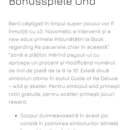
Bonusspiele Und
Banii câștigați în timpul super-jocului vor fi
înmulțiți cu x3. Novomatic a intervenit și a
new adus primele îmbunătățiri la Book
regarding Ra pacanele chiar în această”
“zonă a plăților, mărind payout-ul cu
aproape un procent și modificând numărul
de linii de plată de la 9 la 10. Există două
simboluri ottimo în slotul Guide of Ra Deluxe
– wild și skatter. Pentru simbolul wild primești
rotiri gratuite, pentru scatter primești jocuri
reward.
Scopul dumneavoastră în acest joc
constă în potrivirea simbolurilor aliniate