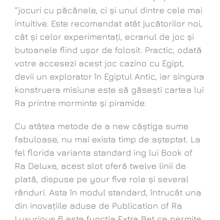
“jocuri cu păcănele, ci și unul dintre cele mai
intuitive. Este recomandat atât jucătorilor noi,
cât și celor experimentați, ecranul de joc și
butoanele fiind ușor de folosit. Practic, odată
votre accesezi acest joc cazino cu Egipt,
devii un explorator în Egiptul Antic, iar singura
konstruera misiune este să găsești cartea lui
Ra printre morminte și piramide.
Cu atâtea metode de a new câștiga sume
fabuloase, nu mai exista timp de așteptat. La
fel florida varianta standard ing lui Book of
Ra Deluxe, acest slot oferă twelve linii de
plată, dispuse pe your five role și several
rânduri. Asta în modul standard, întrucât una
din inovațiile aduse de Publication of Ra
Luxurious 6 este funcția Extra Bet ce permite