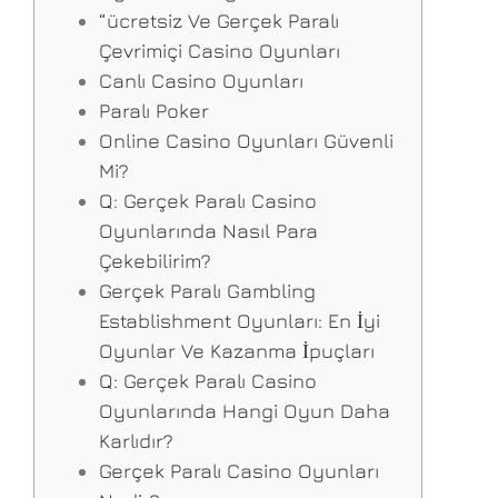
“ücretsiz Ve Gerçek Paralı
Çevrimiçi Casino Oyunları
Canlı Casino Oyunları
Paralı Poker
Online Casino Oyunları Güvenli
Mi?
Q: Gerçek Paralı Casino
Oyunlarında Nasıl Para
Çekebilirim?
Gerçek Paralı Gambling
Establishment Oyunları: En İyi
Oyunlar Ve Kazanma İpuçları
Q: Gerçek Paralı Casino
Oyunlarında Hangi Oyun Daha
Karlıdır?
Gerçek Paralı Casino Oyunları