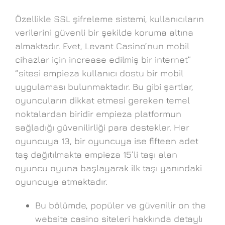
Özellikle SSL şifreleme sistemi, kullanıcıların
verilerini güvenli bir şekilde koruma altına
almaktadır. Evet, Levant Casino’nun mobil
cihazlar için increase edilmiş bir internet”
“sitesi empieza kullanıcı dostu bir mobil
uygulaması bulunmaktadır. Bu gibi şartlar,
oyuncuların dikkat etmesi gereken temel
noktalardan biridir empieza platformun
sağladığı güvenilirliği para destekler. Her
oyuncuya 13, bir oyuncuya ise fifteen adet
taş dağıtılmakta empieza 15’li taşı alan
oyuncu oyuna başlayarak ilk taşı yanındaki
oyuncuya atmaktadır.
Bu bölümde, popüler ve güvenilir on the
website casino siteleri hakkında detaylı