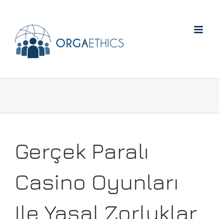
Gerçek Paralı
Casino Oyunları
Ile Yasal Zorluklar