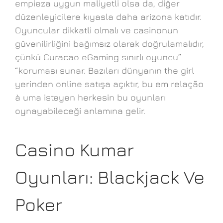
empieza uygun maliyetli olsa da, diğer
düzenleyicilere kıyasla daha arizona katıdır.
Oyuncular dikkatli olmalı ve casinonun
güvenilirliğini bağımsız olarak doğrulamalıdır,
çünkü Curacao eGaming sınırlı oyuncu”
“koruması sunar. Bazıları dünyanın the girl
yerinden online satışa açıktır, bu em relação
à uma isteyen herkesin bu oyunları
oynayabileceği anlamına gelir.
Casino Kumar
Oyunları: Blackjack Ve
Poker