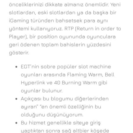
önceliklerinizi dikkate almanız önemlidir. Yeni
slotlardan, eski slotlardan ya da başka bir
iGaming türünden bahsetsek para aynı
yöntemi kullanıyoruz. RTP (Return in order to
Player), bir position oyununda oyunculara
geri ödenen toplam bahislerin yüzdesini
gösterir.
EGT’nin sobre popüler slot machine
oyunları arasında Flaming Warm, Bell
Hyperlink ve 40 Burning Warm gibi
oyunlar bulunur.
Açıkçası bu blogumu diğerlerinden
ayıran” “en önemli özelliğinin bu
olduğunu düşünüyorum.
Bu hizmet genellikle siteye giriş
yaptıktan sonra sağ altbier köşede