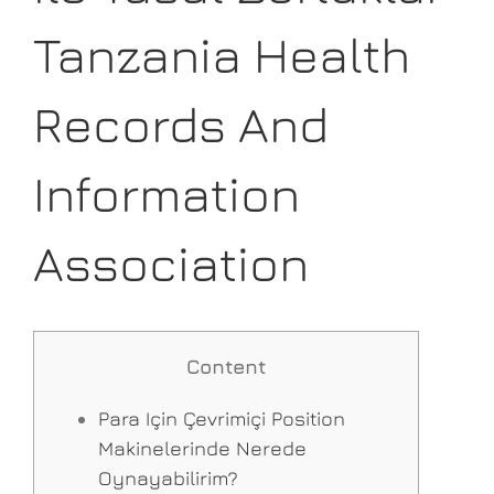
Tanzania Health
Records And
Information
Association
Content
Para Için Çevrimiçi Position
Makinelerinde Nerede
Oynayabilirim?