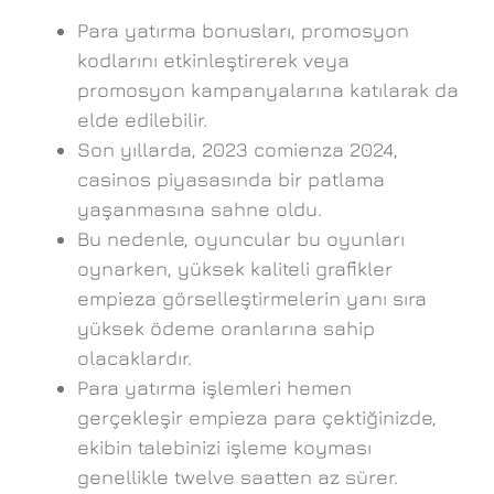
Para yatırma bonusları, promosyon
kodlarını etkinleştirerek veya
promosyon kampanyalarına katılarak da
elde edilebilir.
Son yıllarda, 2023 comienza 2024,
casinos piyasasında bir patlama
yaşanmasına sahne oldu.
Bu nedenle, oyuncular bu oyunları
oynarken, yüksek kaliteli grafikler
empieza görselleştirmelerin yanı sıra
yüksek ödeme oranlarına sahip
olacaklardır.
Para yatırma işlemleri hemen
gerçekleşir empieza para çektiğinizde,
ekibin talebinizi işleme koyması
genellikle twelve saatten az sürer.