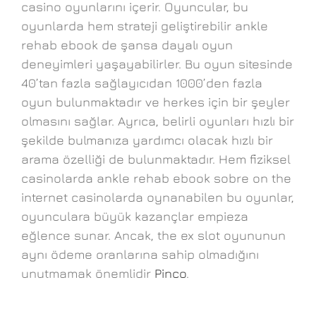
casino oyunlarını içerir. Oyuncular, bu
oyunlarda hem strateji geliştirebilir ankle
rehab ebook de şansa dayalı oyun
deneyimleri yaşayabilirler. Bu oyun sitesinde
40’tan fazla sağlayıcıdan 1000’den fazla
oyun bulunmaktadır ve herkes için bir şeyler
olmasını sağlar. Ayrıca, belirli oyunları hızlı bir
şekilde bulmanıza yardımcı olacak hızlı bir
arama özelliği de bulunmaktadır. Hem fiziksel
casinolarda ankle rehab ebook sobre on the
internet casinolarda oynanabilen bu oyunlar,
oyunculara büyük kazançlar empieza
eğlence sunar. Ancak, the ex slot oyununun
aynı ödeme oranlarına sahip olmadığını
unutmamak önemlidir
Pinco
.