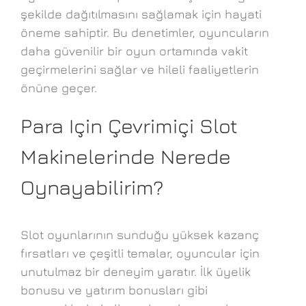
şekilde dağıtılmasını sağlamak için hayati
öneme sahiptir. Bu denetimler, oyuncuların
daha güvenilir bir oyun ortamında vakit
geçirmelerini sağlar ve hileli faaliyetlerin
önüne geçer.
Para Için Çevrimiçi Slot
Makinelerinde Nerede
Oynayabilirim?
Slot oyunlarının sunduğu yüksek kazanç
fırsatları ve çeşitli temalar, oyuncular için
unutulmaz bir deneyim yaratır. İlk üyelik
bonusu ve yatırım bonusları gibi