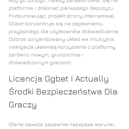
Aby go zdobyć, należy zarejestrować się na
platformie i dokonać pierwszego depozytu.
Podsumowując, projekt strony internetowej
GGbet koncentruje się na zapewnieniu
przyjaznego dla użytkownika doświadczenia.
Dobrze zorganizowany układ we intuicyjna
nawigacja ułatwiają korzystanie z platformy
zarówno nowym, grunzochse i
doświadczonym graczom.
Licencja Ggbet I Actually
Środki Bezpieczeństwa Dla
Graczy
Oferta zawsze zapewnia najlepsze warunki,