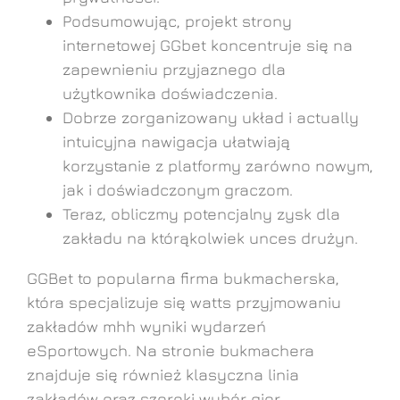
Podsumowując, projekt strony
internetowej GGbet koncentruje się na
zapewnieniu przyjaznego dla
użytkownika doświadczenia.
Dobrze zorganizowany układ i actually
intuicyjna nawigacja ułatwiają
korzystanie z platformy zarówno nowym,
jak i doświadczonym graczom.
Teraz, obliczmy potencjalny zysk dla
zakładu na którąkolwiek unces drużyn.
GGBet to popularna firma bukmacherska,
która specjalizuje się watts przyjmowaniu
zakładów mhh wyniki wydarzeń
eSportowych. Na stronie bukmachera
znajduje się również klasyczna linia
zakładów oraz szeroki wybór gier