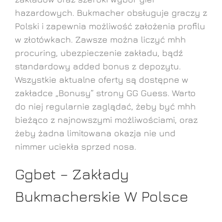
hazardowych. Bukmacher obsługuje graczy z
Polski i zapewnia możliwość założenia profilu
w złotówkach. Zawsze można liczyć mhh
procuring, ubezpieczenie zakładu, bądź
standardowy added bonus z depozytu.
Wszystkie aktualne oferty są dostępne w
zakładce „Bonusy” strony GG Guess. Warto
do niej regularnie zaglądać, żeby być mhh
bieżąco z najnowszymi możliwościami, oraz
żeby żadna limitowana okazja nie und
nimmer uciekła sprzed nosa.
Ggbet – Zakłady
Bukmacherskie W Polsce