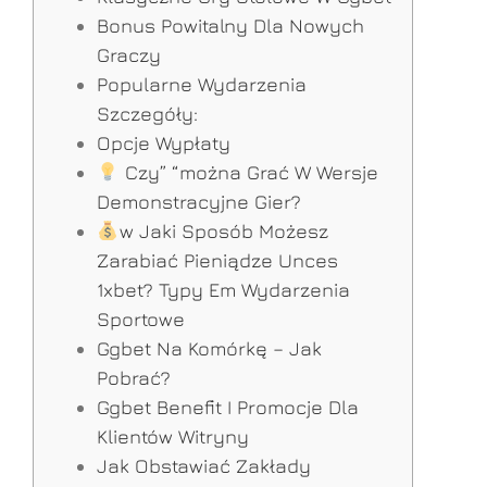
Bonus Powitalny Dla Nowych
Graczy
Popularne Wydarzenia
Szczegóły:
Opcje Wypłaty
Czy” “można Grać W Wersje
Demonstracyjne Gier?
w Jaki Sposób Możesz
Zarabiać Pieniądze Unces
1xbet? Typy Em Wydarzenia
Sportowe
Ggbet Na Komórkę – Jak
Pobrać?
Ggbet Benefit I Promocje Dla
Klientów Witryny
Jak Obstawiać Zakłady