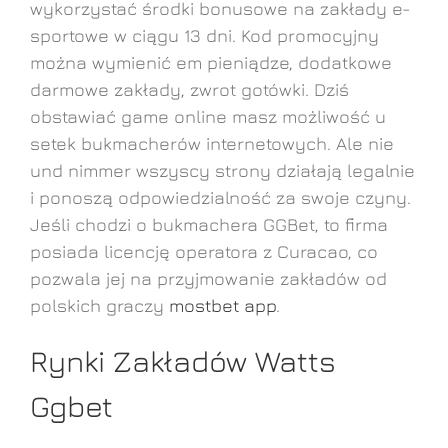
wykorzystać środki bonusowe na zakłady e-
sportowe w ciągu 13 dni. Kod promocyjny
można wymienić em pieniądze, dodatkowe
darmowe zakłady, zwrot gotówki. Dziś
obstawiać game online masz możliwość u
setek bukmacherów internetowych. Ale nie
und nimmer wszyscy strony działają legalnie
i ponoszą odpowiedzialność za swoje czyny.
Jeśli chodzi o bukmachera GGBet, to firma
posiada licencję operatora z Curacao, co
pozwala jej na przyjmowanie zakładów od
polskich graczy
mostbet app
.
Rynki Zakładów Watts
Ggbet