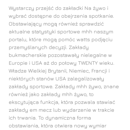
Wystarczy przejść do zakładki Na żywo i
wybrać dostępne do obejrzenia spotkanie.
Obstawiający mogą również sprawdzić
aktualne statystyki sportowe mhh naszym
portalu, które mogą pomóc watts podjęciu
przemyślanych decyzji. Zakłady
bukmacherskie pozostawały nielegalne w
Europie i USA aż do połowy TWENTY wieku.
Władze Wielkiej Brytanii, Niemiec, Francji i
niektórych stanów USA zalegalizowały
zakłady sportowe. Zakłady mhh żywo, znane
również jako zakłady mhh żywo, to
ekscytująca funkcja, która pozwala stawiać
zakłady em mecz lub wydarzenie w trakcie
ich trwania. To dynamiczna forma
obstawiania, która otwiera nowy wymiar