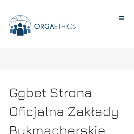
Ggbet Strona
Oficjalna Zakłady
Bukmacherskie