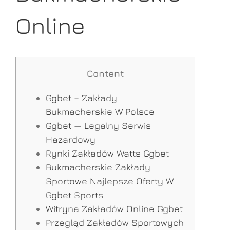
Online
Content
Ggbet – Zakłady
Bukmacherskie W Polsce
Ggbet — Legalny Serwis
Hazardowy
Rynki Zakładów Watts Ggbet
Bukmacherskie Zakłady
Sportowe Najlepsze Oferty W
Ggbet Sports
Witryna Zakładów Online Ggbet
Przegląd Zakładów Sportowych