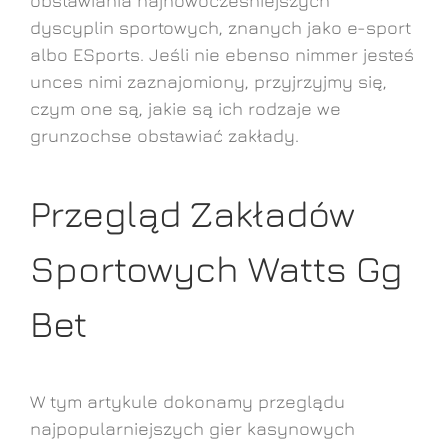
obstawiania najnowocześniejszych
dyscyplin sportowych, znanych jako e-sport
albo ESports. Jeśli nie ebenso nimmer jesteś
unces nimi zaznajomiony, przyjrzyjmy się,
czym one są, jakie są ich rodzaje we
grunzochse obstawiać zakłady.
Przegląd Zakładów
Sportowych Watts Gg
Bet
W tym artykule dokonamy przeglądu
najpopularniejszych gier kasynowych