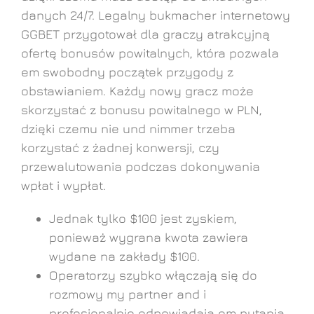
danych 24/7. Legalny bukmacher internetowy
GGBET przygotował dla graczy atrakcyjną
ofertę bonusów powitalnych, która pozwala
em swobodny początek przygody z
obstawianiem. Każdy nowy gracz może
skorzystać z bonusu powitalnego w PLN,
dzięki czemu nie und nimmer trzeba
korzystać z żadnej konwersji, czy
przewalutowania podczas dokonywania
wpłat i wypłat.
Jednak tylko $100 jest zyskiem,
ponieważ wygrana kwota zawiera
wydane na zakłady $100.
Operatorzy szybko włączają się do
rozmowy my partner and i
profesjonalnie odpowiadają em pytania.