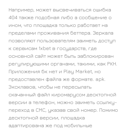
Например, может высвечиваться ошибка
404 также подобная либо а сообщение о
ином, что площадка только работает на
пределами проживания беттера. Зеркала
позволяют пользователям заиметь доступ
к сервисам 1xbet в государств, где
основной сайт может быть заблокирован
регулирующими органами, такими, как РКН.
Приложения бк нет и Play Market, но
предоставлен файла же формате. apk.
Эксклавов, чтобы не пересылать
скачанный файл киромарусом десктопной
версии а телефон, можно заиметь ссылку-
переход в СМС, указав свой номер. Помимо
десктопной версии, площадка
адаптирована же под мобильные