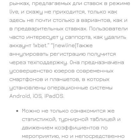
рынках, предлагаемых дли ставок в режиме
live, и скажу не приходится, только как
здесь не почти столько а вариантов, как и
в предварительных ставках. Пользователи
часто интересует у саппорта, как удалить
аккаунт 1xbet.” “[newline]Также
аннулировать регистрацию получится
через техподдержку. Она предназначена
усовершенство юзеров современных
смартфонов и планшетов, в которых
установлены операционные системы
Android, iOS, iPadOS.
Можно не только ознакомится же
статистикой, турнирной таблицей и
движением коэффициентов по
мероприятию, но и непосредственно