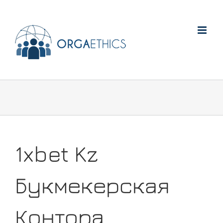
1xbet Kz
Букмекерская
Контора