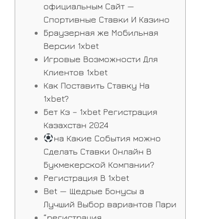
официальным Сайт —
Спортивные Ставки И Казино
Браузерная же Мобильная
Версии 1xbet
Игровые Возможности Для
Клиентов 1xbet
Как Поставить Ставку На
1xbet?
Бет Кз – 1xbet Регистрация
Казахстан 2024
на Какие События можно
Сделать Ставки Онлайн В
Букмекерской Компании?
Регистрация В 1xbet
Bet — Щедрые Бонусы а
Лучший Выбор вариантов Пари
“регистрация