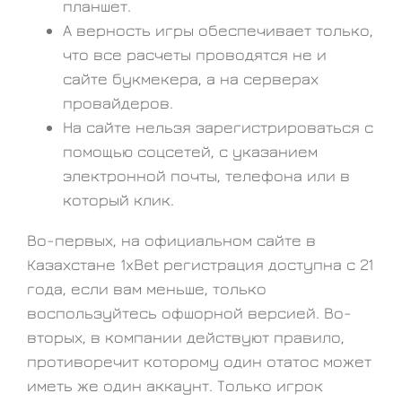
планшет.
А верность игры обеспечивает только,
что все расчеты проводятся не и
сайте букмекера, а на серверах
провайдеров.
На сайте нельзя зарегистрироваться с
помощью соцсетей, с указанием
электронной почты, телефона или в
который клик.
Во-первых, на официальном сайте в
Казахстане 1xBet регистрация доступна с 21
года, если вам меньше, только
воспользуйтесь офшорной версией. Во-
вторых, в компании действуют правило,
противоречит которому один отатос может
иметь же один аккаунт. Только игрок