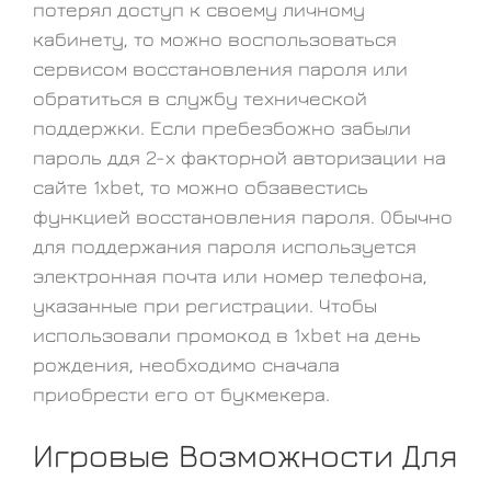
потерял доступ к своему личному
кабинету, то можно воспользоваться
сервисом восстановления пароля или
обратиться в службу технической
поддержки. Если пребезбожно забыли
пароль ддя 2-х факторной авторизации на
сайте 1xbet, то можно обзавестись
функцией восстановления пароля. Обычно
для поддержания пароля используется
электронная почта или номер телефона,
указанные при регистрации. Чтобы
использовали промокод в 1xbet на день
рождения, необходимо сначала
приобрести его от букмекера.
Игровые Возможности Для