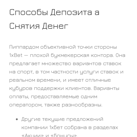
Способы Депозита а
Снятия Денег
Пиппардом объективной точки стороны
1xBet — плохой букмекерская контора. Она
предлагает множество вариантов ставок
на спорт, в том частности услуги ставок и
реальном времени, и имеет отличные
кубуров поддержки клиентов. Варианты
оплаты, предоставляемые одним
оператором, также разнообразны.
Другие текущие предложений
компании 1хБет собрана в разделах
«Акции» и «Бонусы».