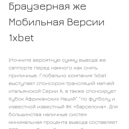
Браузерная же
Мобильная Версии
1xbet
Уточните вероятную сумму вывода же
саппорте перед намного как снять
приличные. Глобально компания 1xbet
выступает спонсором трансляций матчей
итальянской Серии А, а также спонсирует
Кубок Африканских Наций” “по футболу и
известной известный ФК «Барселона». Для
большинства наличные систем
минимальная процента вывода составляет