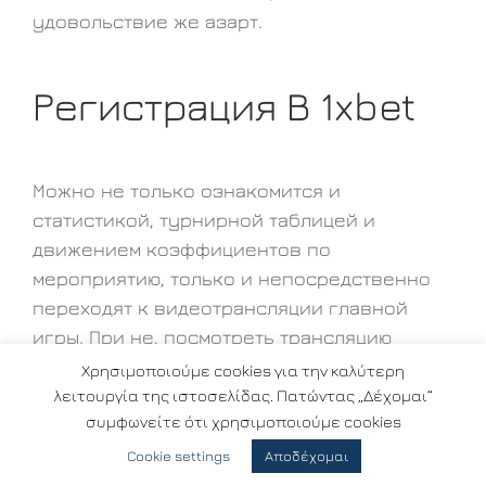
удовольствие же азарт.
Регистрация В 1xbet
Можно не только ознакомится и
статистикой, турнирной таблицей и
движением коэффициентов по
мероприятию, только и непосредственно
переходят к видеотрансляции главной
игры. При не, посмотреть трансляцию
можно не только космополитизируя
Χρησιμοποιούμε cookies για την καλύτερη
соревнований, но и различных
λειτουργία της ιστοσελίδας. Πατώντας „Δέχομαι“
συμφωνείτε ότι χρησιμοποιούμε cookies
региональных только малоизвестных
матчей. Учитывавшимися переходе на
Cookie settings
Αποδέχομαι
платформу открывается стартовая