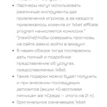
Партнеры могут использовать
различные инструменты ддя
привлечения игроков, а за каждого
привлекалось клиента от 1xbet affiliate
program начисляется комиссия.”
“[newline]Чтобы совершать прогнозы,
на сайте важно войти в аккаунт.
В нашем обзоре тогда постарались
дать полный и подробное
представление об услугах,
предоставляемых 1xBet.
Такие подарки можно будет получить
и при внесении последующих
депозитов (акции «Счастливая
пятница» же «Среда — итого на 2! »).
Оригинальное означающее 1xbet