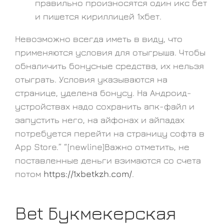
правильно произносятся один икс бет
и пишется кириллицей 1хбет.
Невозможно всегда иметь в виду, что
применяются условия для отыгрыша. Чтобы
обналичить бонусные средства, их нельзя
отыграть. Условия указываются на
странице, уделена бонусу. На Андроид-
устройствах надо сохранить апк-файл и
запустить него, на айфонах и айпадах
потребуется перейти на страницу софта в
App Store.” “[newline]Важно отметить, не
поставленные деньги взимаются со счета
потом
https://1xbetkzh.com/
.
Bet Букмекерская