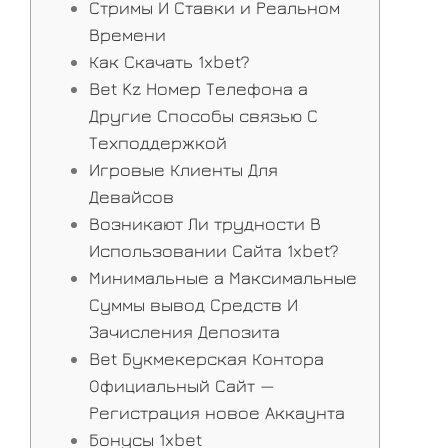
Стримы И Ставки и Реальном
Времени
Как Скачать 1xbet?
Bet Kz Номер Телефона а
Другие Способы связью С
Техподдержкой
Игровые Клиенты Для
Девайсов
Возникают Ли трудности В
Использовании Сайта 1xbet?
Минимальные а Максимальные
Суммы вывод Средств И
Зачисления Депозита
Bet Букмекерская Контора
Официальный Сайт —
Регистрация новое Аккаунта
Бонусы 1xbet