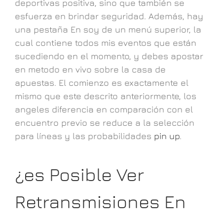
deportivas positiva, sino que también se
esfuerza en brindar seguridad. Además, hay
una pestaña En soy de un menú superior, la
cual contiene todos mis eventos que están
sucediendo en el momento, y debes apostar
en metodo en vivo sobre la casa de
apuestas. El comienzo es exactamente el
mismo que este descrito anteriormente, los
angeles diferencia en comparación con el
encuentro previo se reduce a la selección
para líneas y las probabilidades
pin up
.
¿es Posible Ver
Retransmisiones En