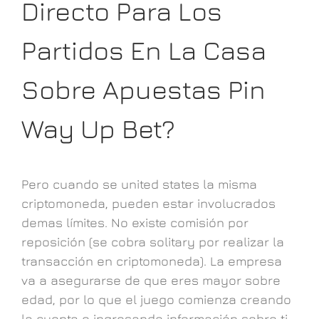
Directo Para Los
Partidos En La Casa
Sobre Apuestas Pin
Way Up Bet?
Pero cuando se united states la misma
criptomoneda, pueden estar involucrados
demas límites. No existe comisión por
reposición (se cobra solitary por realizar la
transacción en criptomoneda). La empresa
va a asegurarse de que eres mayor sobre
edad, por lo que el juego comienza creando
la cuenta e ingresando información sobre ti.