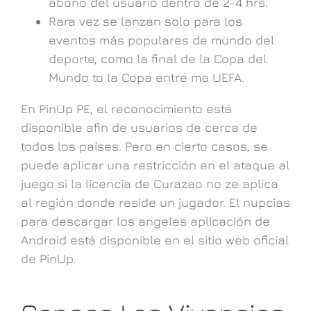
abono del usuario dentro de 2-4 hrs.
Rara vez se lanzan solo para los
eventos más populares de mundo del
deporte, como la final de la Copa del
Mundo to la Copa entre ma UEFA.
En PinUp PE, el reconocimiento está
disponible afin de usuarios de cerca de
todos los países. Pero en cierto casos, se
puede aplicar una restricción en el ataque al
juego si la licencia de Curazao no ze aplica
al región donde reside un jugador. El nupcias
para descargar los angeles aplicación de
Android está disponible en el sitio web oficial
de PinUp.