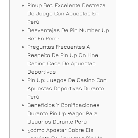
Pinup Bet: Excelente Destreza
De Juego Con Apuestas En
Perú
Desventajas De Pin Number Up
Bet En Perú:
Preguntas Frecuentes A
Respeito De Pin Up On Line
Casino Casa De Apuestas
Deportivas
Pin Up: Juegos De Casino Con
Apuestas Deportivas Durante
Perú
Beneficios Y Bonificaciones
Durante Pin Up Wager Para
Usuarios Durante Perú
¿cómo Apostar Sobre Ela