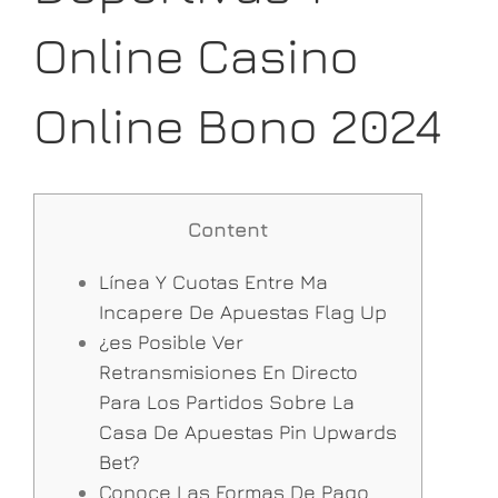
Online Casino
Online Bono 2024
Content
Línea Y Cuotas Entre Ma
Incapere De Apuestas Flag Up
¿es Posible Ver
Retransmisiones En Directo
Para Los Partidos Sobre La
Casa De Apuestas Pin Upwards
Bet?
Conoce Las Formas De Pago