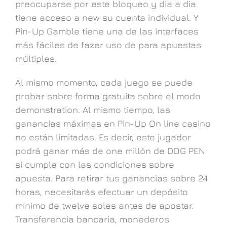
preocuparse por este bloqueo y dia a dia
tiene acceso a new su cuenta individual. Y
Pin-Up Gamble tiene una de las interfaces
más fáciles de fazer uso de para apuestas
múltiples.
Al mismo momento, cada juego se puede
probar sobre forma gratuita sobre el modo
demonstration. Al mismo tiempo, las
ganancias máximas en Pin-Up On line casino
no están limitadas. Es decir, este jugador
podrá ganar más de one millón de DOG PEN
si cumple con las condiciones sobre
apuesta. Para retirar tus ganancias sobre 24
horas, necesitarás efectuar un depósito
mínimo de twelve soles antes de apostar.
Transferencia bancaria, monederos