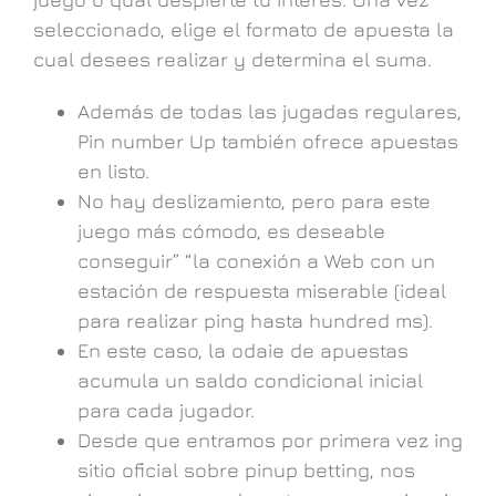
seleccionado, elige el formato de apuesta la
cual desees realizar y determina el suma.
Además de todas las jugadas regulares,
Pin number Up también ofrece apuestas
en listo.
No hay deslizamiento, pero para este
juego más cómodo, es deseable
conseguir” “la conexión a Web con un
estación de respuesta miserable (ideal
para realizar ping hasta hundred ms).
En este caso, la odaie de apuestas
acumula un saldo condicional inicial
para cada jugador.
Desde que entramos por primera vez ing
sitio oficial sobre pinup betting, nos