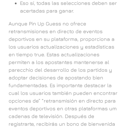
Eso sí, todas las selecciones deben ser
acertadas para ganar.
Aunque Pin Up Guess no ofrece
retransmisiones en directo de eventos
deportivos en su plataforma, proporciona a
los usuarios actualizaciones y estadísticas
en tiempo true. Estas actualizaciones
permiten a los apostantes mantenerse al
parecchio del desarrollo de los partidos y
adoptar decisiones de apostando bien
fundamentadas. Es importante destacar la
cual los usuarios también pueden encontrar
opciones de” “retransmisión en directo para
eventos deportivos en otras plataformas um
cadenas de televisión. Después de
registrarte, recibirás un bono de bienvenida