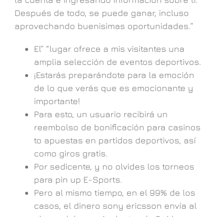
Después de todo, se puede ganar, incluso
aprovechando buenisimas oportunidades.”
El” “lugar ofrece a mis visitantes una
amplia selección de eventos deportivos.
¡Estarás preparándote para la emoción
de lo que verás que es emocionante y
importante!
Para esto, un usuario recibirá un
reembolso de bonificación para casinos
to apuestas en partidos deportivos, así
como giros gratis.
Por sedicente, y no olvides los torneos
para pin up E-Sports.
Pero al mismo tiempo, en el 99% de los
casos, el dinero sony ericsson envía al