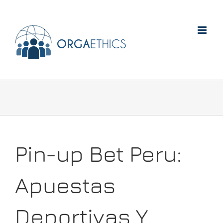
Pin-up Bet Peru:
Apuestas
Deportivas Y