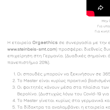
Μην 
Για υπο
Για κινη
H εταιρεία
Orgaethics
σε συνεργασία με την 
www.steinbeis-smt.com
) προσφέρει διεθνείς δυ
επιχείρηση στη Γερμανία. (Δυαδικές σημαίνει 
πανεπιστήμιο 20%).
Οι σπουδές μπορούν να ξεκινήσουν σε 365 
Το Master είναι κυρίως πρακτικό βασισμένο
Οι φοιτητές κάνουν μέσα στα πλαίσια των 
Βερολίνο. (Δυστυχώς λόγω του Covid-19 γι
Το Master γίνεται κυρίως στα γερμανικά κα
Tα δίδακτρα τα αναλαμβάνει η εταιρεία κ