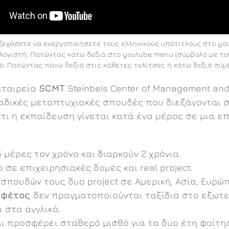
ξεχάσετε να ενεργοποιήσετε τους ελληνικούς υπότιτλους στο yo
λογιστή: Πατώντας κάτω δεξιά στο youtube menu (σύμβολο με το
τό: Πατώντας πάνω δεξιά στις κάθετες τελίτσες ή κάτω δεξιά σύμ
εταιρεία
SCMT
Steinbeis Center of Management and
αδικές μεταπτυχιακές σπουδές που διεξάγονται σ
ότι η εκπαίδευση γίνεται κατά ένα μέρος σε μια ε
μέρες τον χρόνο και διαρκούν 2 χρόνια.
 σε επιχειρησιακές δομές και real project.
σπουδών τους δυο project σε Αμερική, Ασία, Ευρώπη
α
φέτος
δεν πραγματοποιούνται ταξίδια στο εξωτερ
ι στα αγγλικά.
αι προσφέρει σταθερό μισθό για τα δυο έτη φοίτησ