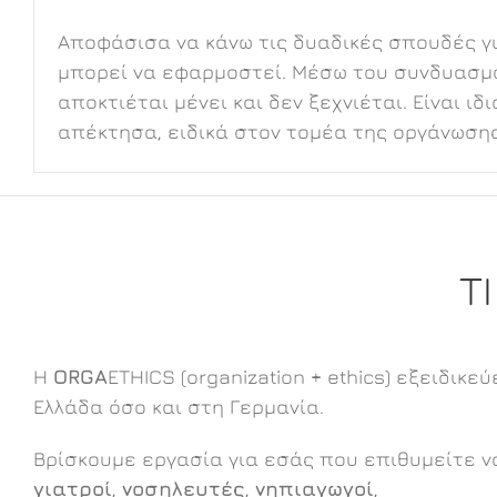
Αποφάσισα να κάνω τις δυαδικές σπουδές για
μπορεί να εφαρμοστεί. Μέσω του συνδυασμο
αποκτιέται μένει και δεν ξεχνιέται. Είναι 
απέκτησα, ειδικά στον τομέα της οργάνωσης
Τ
Η
ORGA
ETHICS (organization + ethics) εξειδικ
Ελλάδα όσο και στη Γερμανία.
Βρίσκουμε εργασία για εσάς που επιθυμείτε ν
γιατροί
,
νοσηλευτές
,
νηπιαγωγοί
,