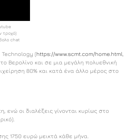
utube
ν τροχό)
βολο chat
 Technology (
https://www.scmt.com/home.html
,
το Βερολίνο και σε μια μεγάλη πολυεθνική
πιχείρηση 80% και κατά ένα άλλο μέρος στο
, ενώ οι διαλέξεις γίνονται κυρίως στο
ικό).
ης 1750 ευρώ μεικτά κάθε μήνα.