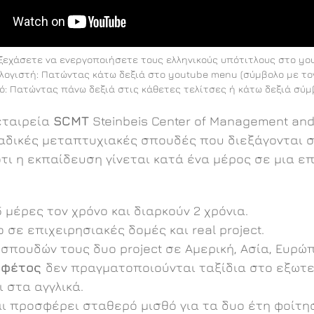
ξεχάσετε να ενεργοποιήσετε τους ελληνικούς υπότιτλους στο yo
λογιστή: Πατώντας κάτω δεξιά στο youtube menu (σύμβολο με το
τό: Πατώντας πάνω δεξιά στις κάθετες τελίτσες ή κάτω δεξιά σύμ
εταιρεία
SCMT
Steinbeis Center of Management and
αδικές μεταπτυχιακές σπουδές που διεξάγονται σ
ότι η εκπαίδευση γίνεται κατά ένα μέρος σε μια ε
μέρες τον χρόνο και διαρκούν 2 χρόνια.
 σε επιχειρησιακές δομές και real project.
σπουδών τους δυο project σε Αμερική, Ασία, Ευρώπη
α
φέτος
δεν πραγματοποιούνται ταξίδια στο εξωτερ
ι στα αγγλικά.
αι προσφέρει σταθερό μισθό για τα δυο έτη φοίτησ