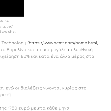
utube
ν τροχό)
βολο chat
 Technology (
https://www.scmt.com/home.html
,
το Βερολίνο και σε μια μεγάλη πολυεθνική
πιχείρηση 80% και κατά ένα άλλο μέρος στο
, ενώ οι διαλέξεις γίνονται κυρίως στο
ικό).
ης 1750 ευρώ μεικτά κάθε μήνα.