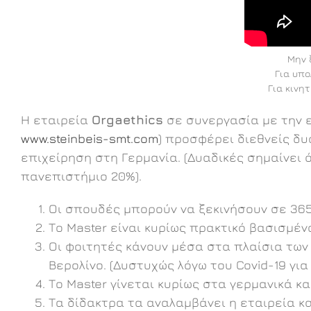
Μην 
Για υπο
Για κινη
H εταιρεία
Orgaethics
σε συνεργασία με την 
www.steinbeis-smt.com
) προσφέρει διεθνείς δυ
επιχείρηση στη Γερμανία. (Δυαδικές σημαίνει 
πανεπιστήμιο 20%).
Οι σπουδές μπορούν να ξεκινήσουν σε 365 
Το Master είναι κυρίως πρακτικό βασισμένο
Οι φοιτητές κάνουν μέσα στα πλαίσια των 
Βερολίνο. (Δυστυχώς λόγω του Covid-19 γι
Το Master γίνεται κυρίως στα γερμανικά κα
Tα δίδακτρα τα αναλαμβάνει η εταιρεία κ