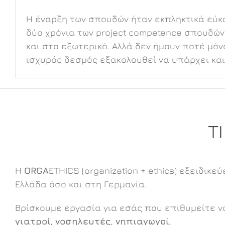
Η έναρξη των σπουδών ήταν εκπληκτικά εύκο
δύο χρόνια των project competence σπουδών 
και στο εξωτερικό. Αλλά δεν ήμουν ποτέ μό
ισχυρός δεσμός εξακολουθεί να υπάρχει και
Τ
Η
ORGA
ETHICS (organization + ethics) εξειδικ
Ελλάδα όσο και στη Γερμανία.
Βρίσκουμε εργασία για εσάς που επιθυμείτε ν
γιατροί
,
νοσηλευτές
,
νηπιαγωγοί
,