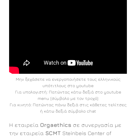
Μην ξεχάσετε να ενεργοποιήσετε τους ελληνικούς
υπότιτλους στο youtube
Για υπολογιστή: Πατώντας κάτω δεξιά στο youtube
menu (σύμβολο με τον τροχό)
Για κινητό: Πατώντας πάνω δεξιά στις κάθετες τελίτσες
ή κάτω δεξιά σύμβολο chat
H εταιρεία
Orgaethics
σε συνεργασία με
την εταιρεία
SCMT
Steinbeis Center of