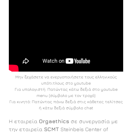
Μην ξεχάσετε να ενεργοποιήσετε τους ελληνικούς
υπότιτλους στο youtube
Για υπολογιστή: Πατώντας κάτω δεξιά στο youtube
menu (σύμβολο με τον τροχό)
Για κινητό: Πατώντας πάνω δεξιά στις κάθετες τελίτσες
ή κάτω δεξιά σύμβολο chat
H εταιρεία
Orgaethics
σε συνεργασία με
την εταιρεία
SCMT
Steinbeis Center of