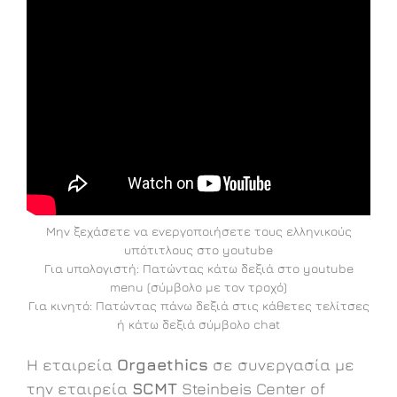
Μην ξεχάσετε να ενεργοποιήσετε τους ελληνικούς
υπότιτλους στο youtube
Για υπολογιστή: Πατώντας κάτω δεξιά στο youtube
menu (σύμβολο με τον τροχό)
Για κινητό: Πατώντας πάνω δεξιά στις κάθετες τελίτσες
ή κάτω δεξιά σύμβολο chat
H εταιρεία
Orgaethics
σε συνεργασία με
την εταιρεία
SCMT
Steinbeis Center of