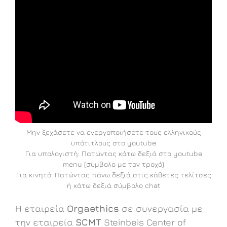
Μην ξεχάσετε να ενεργοποιήσετε τους ελληνικούς
υπότιτλους στο youtube
Για υπολογιστή: Πατώντας κάτω δεξιά στο youtube
menu (σύμβολο με τον τροχό)
Για κινητό: Πατώντας πάνω δεξιά στις κάθετες τελίτσες
ή κάτω δεξιά σύμβολο chat
H εταιρεία
Orgaethics
σε συνεργασία με
την εταιρεία
SCMT
Steinbeis Center of